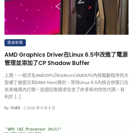
開源新聞
AMD Graphics Driver在Linux 6.5中改進了電源
管理並添加了CP Shadow Buffer
上周，一組涉及AMDGPU/Radeon/AMDKFD內核驅動程序的大
型補丁被提交到DRM-Next隊列，等待Linux 6.5內核合併窗口在
未來幾周內打開。這個拉取請求包含了許多新的特性代碼，有
利於 […]
Odd
By
2023 年 6 月 4 日