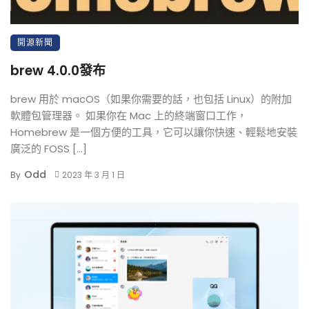
開源新聞
brew 4.0.0發布
brew 用於 macOS（如果你需要的話，也包括 Linux）的附加
軟體包管理器。 如果你在 Mac 上的終端窗口工作，
Homebrew 是一個方便的工具，它可以讓你快速、輕鬆地安裝
廣泛的 FOSS […]
Odd
By
2023 年 3 月 1 日