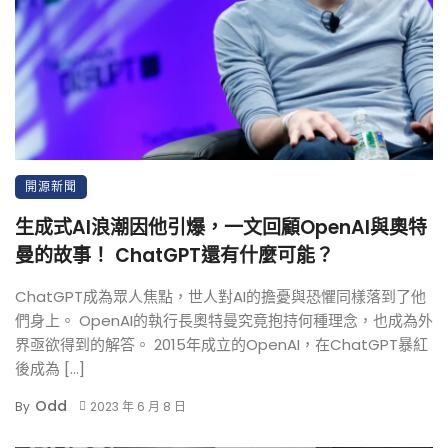
開源新聞
生成式AI浪潮因他引爆，一文回顧OpenAI與奧特
曼的故事！ ChatGPT還有什麼可能？
ChatGPT成為眾人焦點，世人對AI的擔憂與恐懼同樣落到了他
們身上。 OpenAI的執行長奧特曼究竟抱持何種理念，也成為外
界亟欲得到的解答。 2015年成立的OpenAI，在ChatGPT暴紅
後成為 […]
Odd
By
2023 年 6 月 8 日