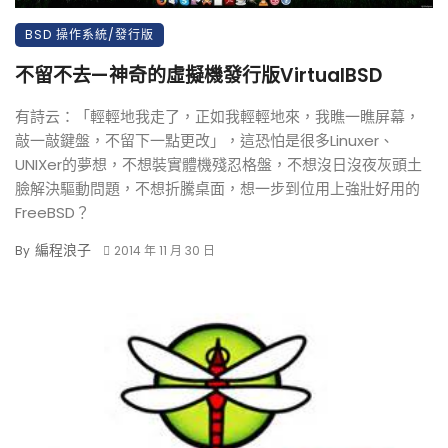
BSD 操作系統/發行版
不留不去—神奇的虛擬機發行版VirtualBSD
有詩云：「輕輕地我走了，正如我輕輕地來，我瞧一瞧屏幕，
敲一敲鍵盤，不留下一點更改」，這恐怕是很多Linuxer、
UNIXer的夢想，不想裝實體機殘忍格盤，不想沒日沒夜灰頭土
臉解決驅動問題，不想折騰桌面，想一步到位用上強壯好用的
FreeBSD？
編程浪子
By
2014 年 11 月 30 日