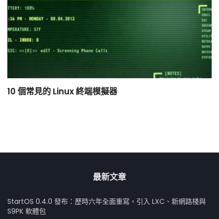
10 個常見的 Linux 終端模擬器
小
最新文章
StartOS 0.4.0 發布：歷時六年全面重寫，引入 LXC、新網路棧與
S9PK 軟體包