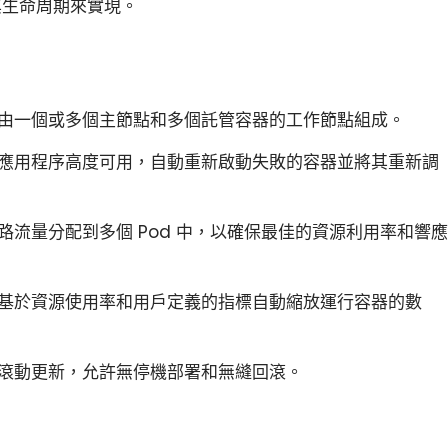
其生命周期來實現。
s 集群由一個或多個主節點和多個託管容器的工作節點組成。
s 確保應用程序高度可用，自動重新啟動失敗的容器並將其重新調
 將網路流量分配到多個 Pod 中，以確保最佳的資源利用率和響應
s 可以基於資源使用率和用戶定義的指標自動縮放運行容器的數
 支持滾動更新，允許無停機部署和無縫回滾。