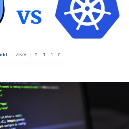
odd
Share