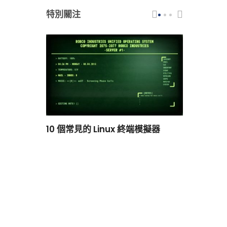
特別關注
scar 品牌
10 個常見的 Linux 終端模擬器
小白觀察：Le
過渡到 ISRG