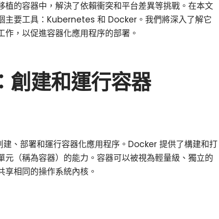
移植的容器中，解決了依賴衝突和平台差異等挑戰。在本文
工具：Kubernetes 和 Docker。我們將深入了解它
工作，以促進容器化應用程序的部署。
er：創建和運行容器
小白觀察：Let&apos;s Encrpt 正
更開放的分散式事務 | Fe
過渡到 ISRG Root
升級，更名為 Seata
化創建、部署和運行容器化應用程序。Docker 提供了構建和打
單元（稱為容器）的能力。容器可以被視為輕量級、獨立的
共享相同的操作系統內核。