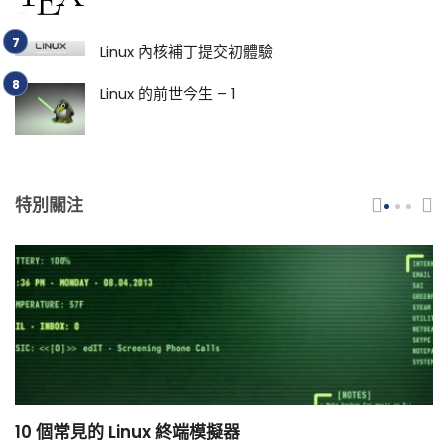
Linux 內核補丁提交初體驗
Linux 的前世今生 – 1
特別關注
10 個常見的 Linux 終端模擬器
小