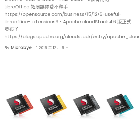
LibreOffice 拓展讓你愛不釋手
https://opensource.com/business/15/12/6-useful-
libreoffice-extensions3、Apache cloudStack 4.6 版正式
發布了
https://blogs.apache.org/cloudstack/entry/apache_clo
Microbye
By
2015 年 12 月 5 日