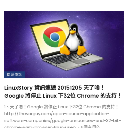
開源快訊
LinuxStory 資訊速遞 20151205 天了嚕！
Google 將停止 Linux 下32位 Chrome 的支持！
1、天了嚕！Google 將停止 Linux 下32位 Chrome 的支持！
http://thevarguy.com/open-source-application-
software-companies/google-announces-end-32-bit-
chrome-web-browser-linux-user2、6個有用的