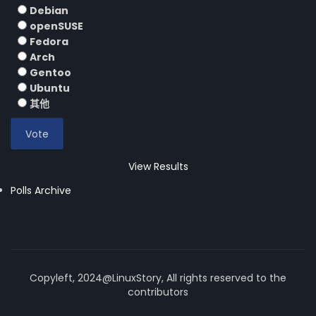
Debian
openSUSE
Fedora
Arch
Gentoo
Ubuntu
其他
View Results
Polls Archive
Copyleft, 2024@LinuxStory, All rights reserved to the
contributors