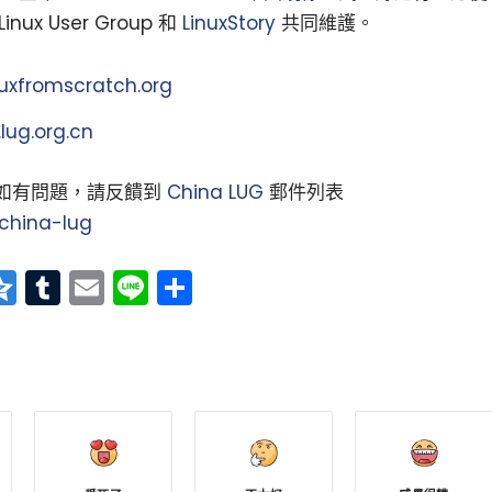
ux User Group 和
LinuxStory
共同維護。
inuxfromscratch.org
.lug.org.cn
用，如有問題，請反饋到
China LUG
郵件列表
/china-lug
at
erest
vernote
Qzone
Tumblr
Email
Line
分
享