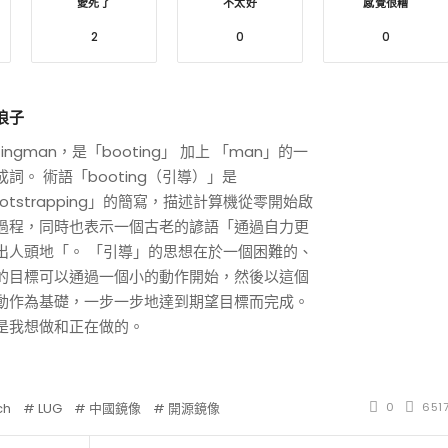
愛死了
不太好
感覺很糟
2
0
0
浪子
tingman，是「booting」 加上 「man」的一
成詞。 術語「booting（引導）」是
ootstrapping」的簡寫，描述計算機從零開始啟
過程，同時也表示一個古老的諺語「通過自力更
出人頭地「。 「引導」的思想在於一個困難的、
小白觀察：Let&apos;s Encrpt 正
更開放的分散式事務 | Fe
的目標可以通過一個小的動作開始，然後以這個
過渡到 ISRG Root
升級，更名為 Seata
動作為基礎，一步一步地達到期望目標而完成。
是我想做和正在做的。
ch
LUG
中國鏡像
開源鏡像
0
651