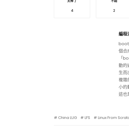
太棒了
不錯
4
2
編程
boo
個合
「b
動的
生而
複雜
小的
這也
China LUG
LFS
Linux From Scrat