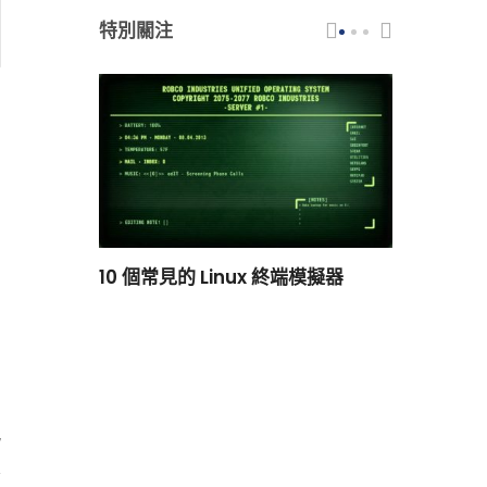
特別關注
scar 品牌
10 個常見的 Linux 終端模擬器
小白觀察：Le
過渡到 ISRG
7