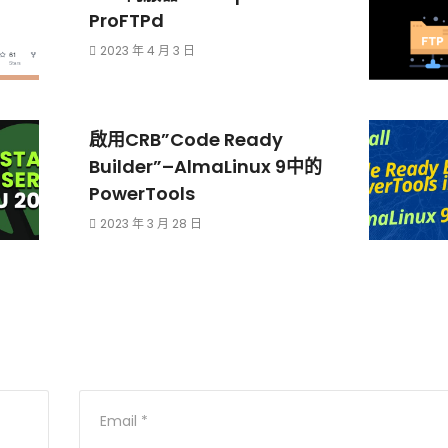
ProFTPd
2023 年 4 月 3 日
啟用CRB”Code Ready
Builder”–AlmaLinux 9中的
PowerTools
2023 年 3 月 28 日