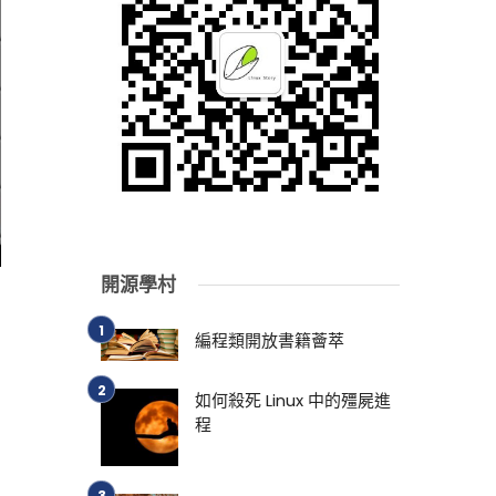
開源學村
編程類開放書籍薈萃
如何殺死 Linux 中的殭屍進
程