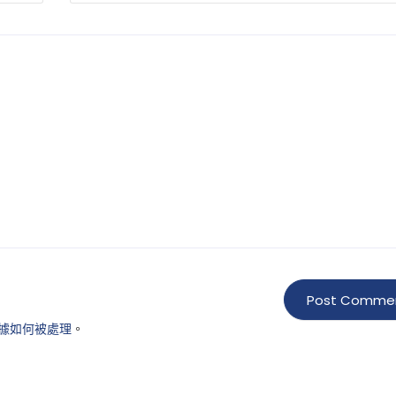
據如何被處理
。