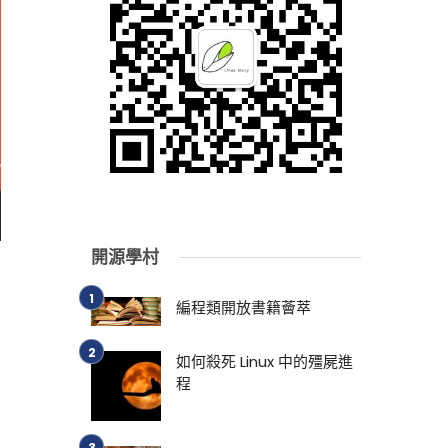
開源學村
編程類開放書籍薈萃
如何殺死 Linux 中的殭屍進
程