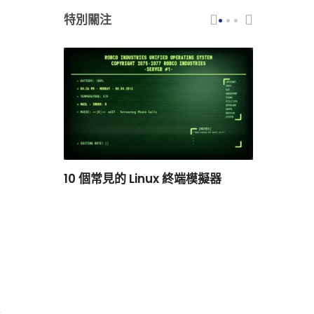
特別關注
scar 品牌
10 個常見的 Linux 終端模擬器
小白觀察：Le
過渡到 ISRG
它