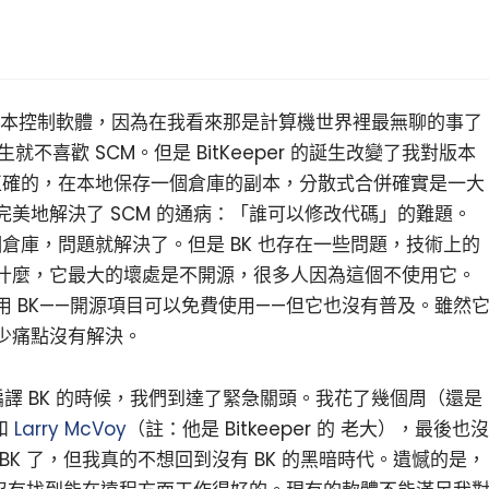
去做版本控制軟體，因為在我看來那是計算機世界裡最無聊的事了
就不喜歡 SCM。但是 BitKeeper 的誕生改變了我對版本
是正確的，在本地保存一個倉庫的副本，分散式合併確實是一大
美地解決了 SCM 的通病：「誰可以修改代碼」的難題。
個倉庫，問題就解決了。但是 BK 也存在一些問題，技術上的
什麼，它最大的壞處是不開源，很多人因為這個不使用它。
小白觀察：Let&apos;s Encrpt 正
更開放的分散式事務 | Fe
過渡到 ISRG Root
升級，更名為 Seata
 BK——開源項目可以免費使用——但它也沒有普及。雖然
少痛點沒有解決。
編譯 BK 的時候，我們到達了緊急關頭。我花了幾個周（還是
和
Larry McVoy
（註：他是 Bitkeeper 的 老大），最後也沒
K 了，但我真的不想回到沒有 BK 的黑暗時代。遺憾的是，