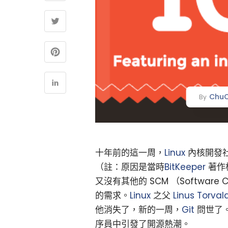
ChuC
By
十年前的這一周，
Linux
內核開發
（註：原因是當時
BitKeeper
著作
又沒有其他的 SCM （Software 
的需求。
Linux
之父
Linus Torval
他消失了，新的一周，
Git
問世了
序員中引發了開源熱潮。