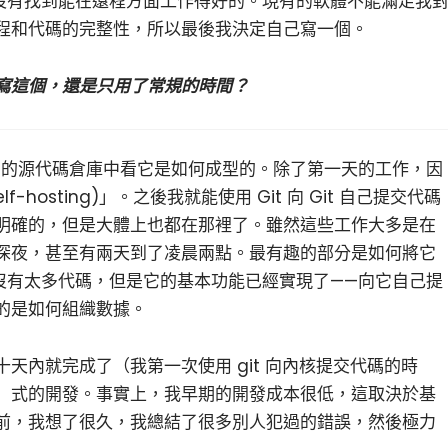
卻沒有找到能在遠程方面工作得好的。現有的軟體不能滿足我
程和代碼的完整性，所以最後我決定自己寫一個。
寫這個，還是只用了常規的時間？
 Git 的源代碼倉庫中看它是如何成型的。除了第一天的工作，因
hosting)」。之後我就能使用 Git 向 Git 自己提交代碼
明確的，但是大體上也都在那裡了。雖然這些工作大多是在
深夜，甚至有兩天到了凌晨兩點。最有趣的部分是如何將它
交沒有太多代碼，但是它的基本功能已經實現了——向它自己提
的是如何組織數據。
天內就完成了（我第一次使用 git 向內核提交代碼的時
」式的開發。事實上，我早期的開發成本很低，這取決於基
前，我想了很久，我總結了很多別人犯過的錯誤，然後極力