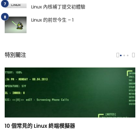
Linux 內核補丁提交初體驗
Linux 的前世今生 – 1
特別關注
10 個常見的 Linux 終端模擬器
小