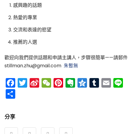
感興趣的話題
熱愛的專業
交流和表達的慾望
推薦的人選
歡迎向我們提供話題和申請主講人，步驟很簡單——請郵件
stillman.zhu@gmail.com
朱暫無
Facebook
Twitter
Sina
WeChat
Pinterest
Evernote
Qzone
Tumblr
Emai
Li
Weibo
分
享
分享