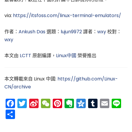
via:
https://itsfoss.com/linux-terminal-emulators/
作者：
Ankush Das
選題：
lujun9972
譯者：
wxy
校對：
wxy
本文由
LCTT
原創編譯，
Linux中國
榮譽推出
本文轉載來自 Linux 中國:
https://github.com/Linux-
CN/archive
Facebook
Twitter
Sina
WeChat
Pinterest
Evernote
Qzone
Tumblr
Emai
Li
Weibo
分
享