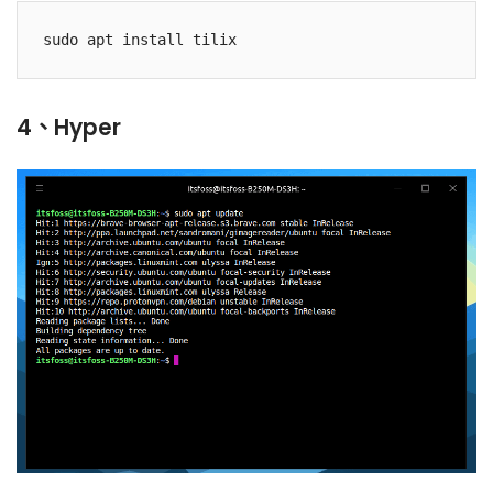
4、Hyper