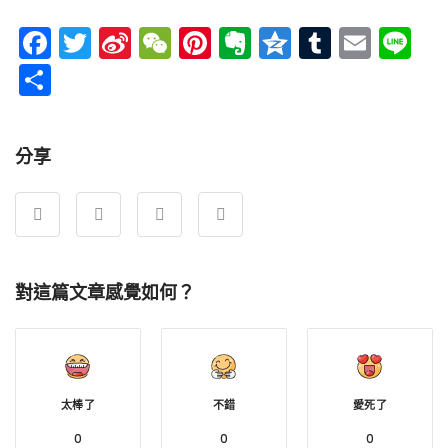
Facebook
Twitter
Sina
WeChat
Pinterest
Evernote
Qzone
Tumblr
Emai
Li
Weibo
分
享
分享
對這篇文章感覺如何？
太棒了
不錯
愛死了
0
0
0