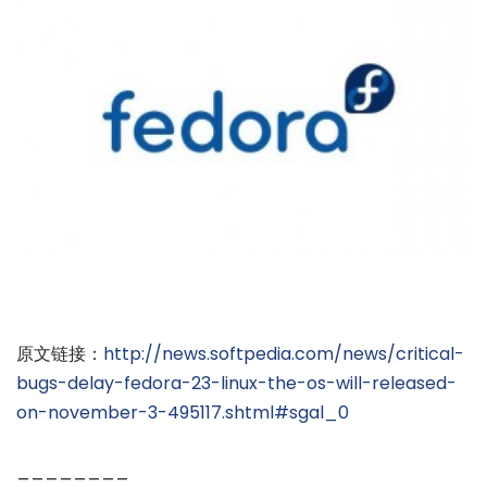
原文链接：
http://news.softpedia.com/news/critical-
bugs-delay-fedora-23-linux-the-os-will-released-
on-november-3-495117.shtml#sgal_0
________