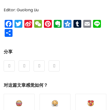
Editor: Guolong Liu
Facebook
Twitter
Sina
WeChat
Pinterest
Evernote
Qzone
Tumblr
Emai
Li
Weibo
分
享
分享
对这篇文章感觉如何？