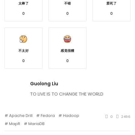
太棒了
不错
爱死了
0
0
0
不太好
感觉很糟
0
0
Guolong Liu
TO LIVE IS TO CHANGE THE WORLD
Apache Drill
Fedora
Hadoop
0
2496
MapR
MariaDB