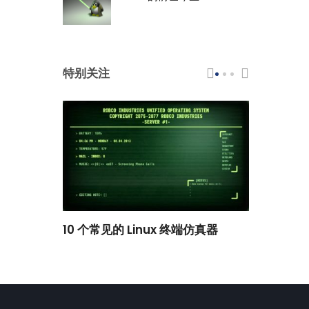
特别关注
scar 品牌
10 个常见的 Linux 终端仿真器
小白观察：Le
过渡到 ISRG