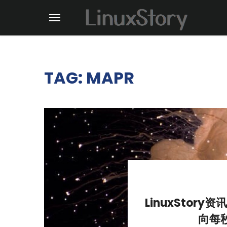
TAG: MAPR
LinuxStory
向每