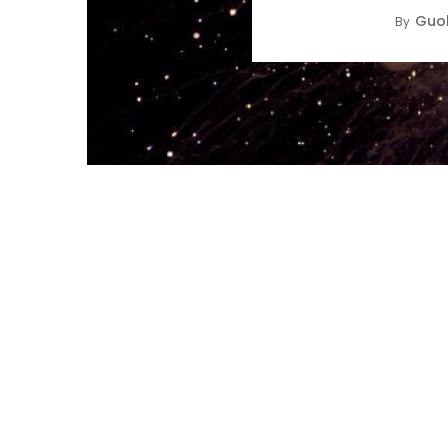
Guol
By