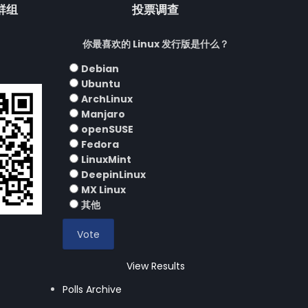
流群组
投票调查
你最喜欢的 Linux 发行版是什么？
Debian
Ubuntu
ArchLinux
Manjaro
openSUSE
Fedora
LinuxMint
DeepinLinux
MX Linux
其他
View Results
Polls Archive