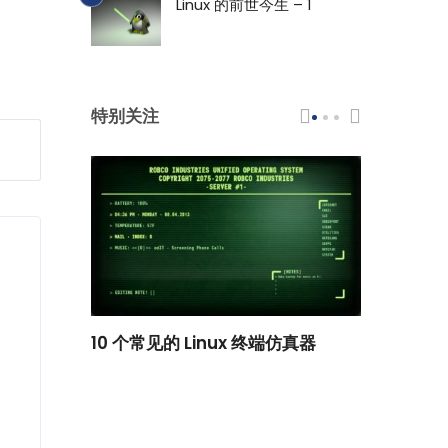
Linux 的前世今生 – 1
特别关注
scar 品牌
10 个常见的 Linux 终端仿真器
小白观察：Le
过渡到 ISRG