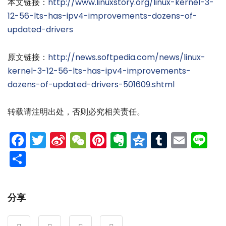
本文链接：
http://www.linuxstory.org/linux-kernel-3-
12-56-lts-has-ipv4-improvements-dozens-of-
updated-drivers
原文链接：
http://news.softpedia.com/news/linux-
kernel-3-12-56-lts-has-ipv4-improvements-
dozens-of-updated-drivers-501609.shtml
转载请注明出处，否则必究相关责任。
Facebook
Twitter
Sina
WeChat
Pinterest
Evernote
Qzone
Tumblr
Emai
Li
Weibo
分
享
分享