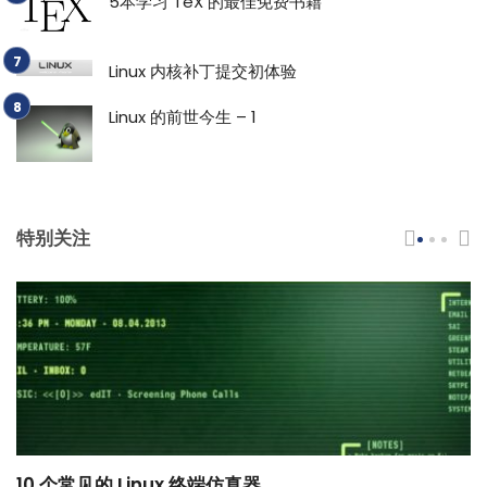
5本学习 TeX 的最佳免费书籍
Linux 内核补丁提交初体验
Linux 的前世今生 – 1
特别关注
10 个常见的 Linux 终端仿真器
小