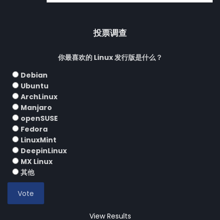
投票调查
你最喜欢的 Linux 发行版是什么？
Debian
Ubuntu
ArchLinux
Manjaro
openSUSE
Fedora
LinuxMint
DeepinLinux
MX Linux
其他
View Results