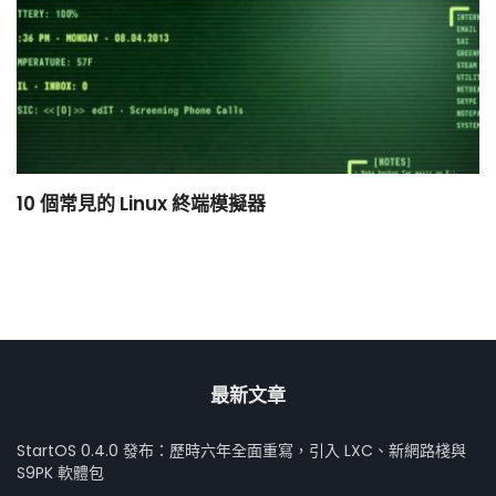
10 個常見的 Linux 終端模擬器
小
最新文章
StartOS 0.4.0 發布：歷時六年全面重寫，引入 LXC、新網路棧與
S9PK 軟體包