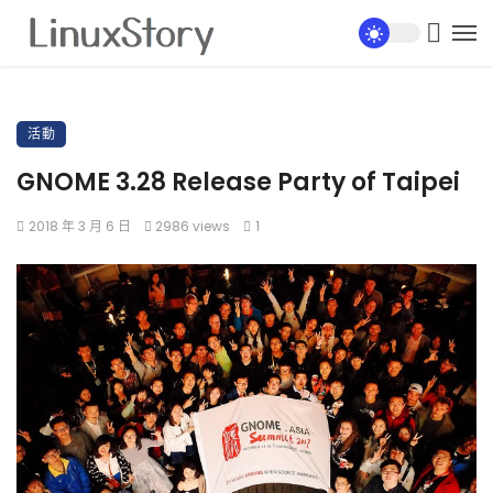
活動
GNOME 3.28 Release Party of Taipei
2018 年 3 月 6 日
2986 views
1