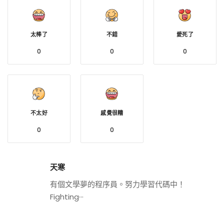
太棒了
不錯
愛死了
0
0
0
不太好
感覺很糟
0
0
天寒
有個文學夢的程序員。努力學習代碼中！
Fighting···