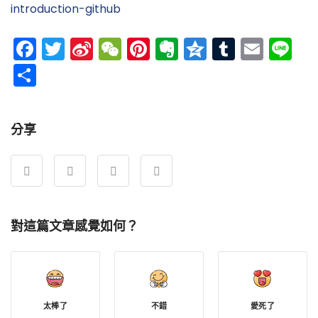
introduction-github
Facebook
Twitter
Sina
WeChat
Pinterest
Evernote
Qzone
Tumblr
Emai
Li
Weibo
分
享
分享
對這篇文章感覺如何？
太棒了
不錯
愛死了