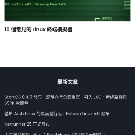
10 個常見的 Linux 終端模擬器
小
最新文章
StartOS 0.4.0 發布：歷時六年全面重寫，引入 LXC、新網路棧與
S9PK 軟體包
基於 Arch Linux 的桌面發行版，Helwan Linux 5.0 發布
Netrunner 25 正式發布
人工智慧教程（七）：Scikit-learn 和訓練第一個模型