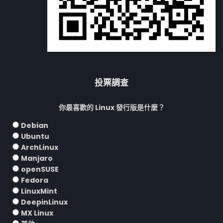
投票調查
你最喜歡的 Linux 發行版是什麼？
Debian
Ubuntu
ArchLinux
Manjaro
openSUSE
Fedora
LinuxMint
DeepinLinux
MX Linux