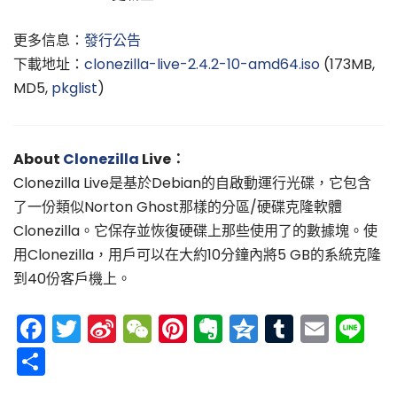
更多信息：
發行公告
下載地址：
clonezilla-live-2.4.2-10-amd64.iso
(173MB,
MD5,
pkglist
)
About
Clonezilla
Live：
Clonezilla Live是基於Debian的自啟動運行光碟，它包含
了一份類似Norton Ghost那樣的分區/硬碟克隆軟體
Clonezilla。它保存並恢復硬碟上那些使用了的數據塊。使
用Clonezilla，用戶可以在大約10分鐘內將5 GB的系統克隆
到40份客戶機上。
Facebook
Twitter
Sina
WeChat
Pinterest
Evernote
Qzone
Tumblr
Emai
Li
Weibo
分
享