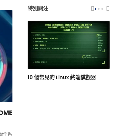
特別關注
scar 品牌
10 個常見的 Linux 終端模擬器
小白觀察：Le
過渡到 ISRG
NOME
9操作系