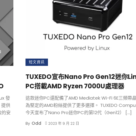
短文資訊
TUXEDO宣布Nano Pro Gen12迷你Li
O
PC搭載AMD Ryzen 7000U處理器
ux 發
這款迷你PC還配備了AMD Mediatek Wi-Fi 6E三頻帶
布，提供
為堅定的AMD粉絲提供了更多選擇。 TUXEDO Comput
致的安
今天宣布了Nano Pro迷你PC的第12代（Gen12） […]
Odd
By
2023 年 9 月 22 日