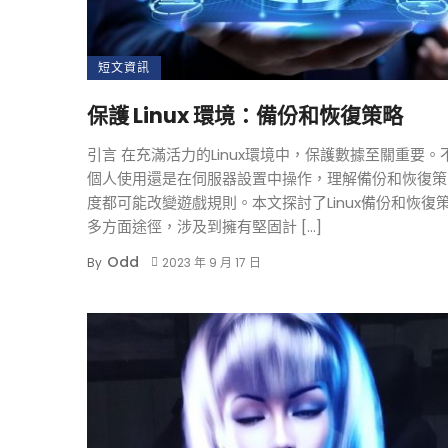
短文資訊
保護 Linux 環境：備份和恢復策略
引言 在充滿活力的Linux環境中，保護數據至關重要。
個人使用還是在伺服器設置中操作，理解備份和恢復策
度都可能改變遊戲規則。本文探討了Linux備份和恢復
多方面途徑，涉及到擁有堅固計 […]
Odd
By
2023 年 9 月 17 日