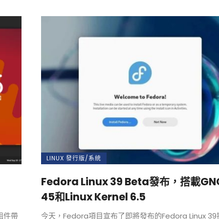
小白觀察：Let&apos;s Encrpt 正
更開放的分散式事務 | Fe
過渡到 ISRG Root
升級，更名為 Seata
LINUX 發行版/系統
Fedora Linux 39 Beta發布，搭載G
45和Linux Kernel 6.5
r組件帶
今天，Fedora項目宣布了即將發布的Fedora Linux 3