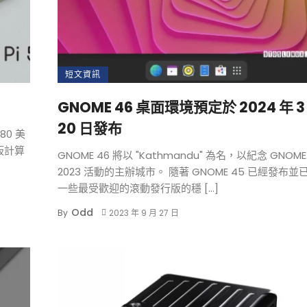
短文資訊
GNOME 46 桌面環境預定於 2024 年 3
20 日發布
80 美
板計算
GNOME 46 將以 "Kathmandu" 為名，以紀念 GNOME.
2023 活動的主辦城市。 隨著 GNOME 45 已經發布並
一些最受歡迎的滾動發行版的穩 […]
Odd
By
2023 年 9 月 27 日