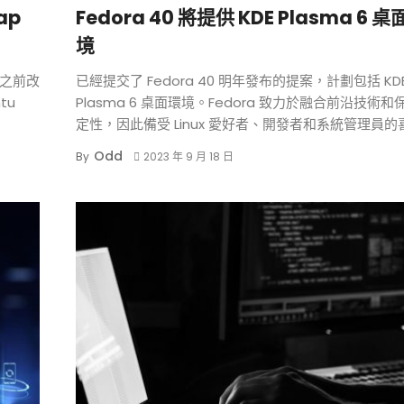
ap
Fedora 40 將提供 KDE Plasma 6 
境
布之前改
已經提交了 Fedora 40 明年發布的提案，計劃包括 KD
tu
Plasma 6 桌面環境。Fedora 致力於融合前沿技術和
定性，因此備受 Linux 愛好者、開發者和系統管理員的
Odd
By
2023 年 9 月 18 日