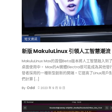
短文資訊
新版 MakuluLinux 引領人工智慧潮流
MakuluLinux Max的首個Beta版本將人工智慧融入到
桌面使用中。 Max的AI實體Electra很可能成為其他發
發者採用的一種新型創新的開端。它提高了Linux用戶
們計算 […]
Odd
By
2023 年 9 月 13 日