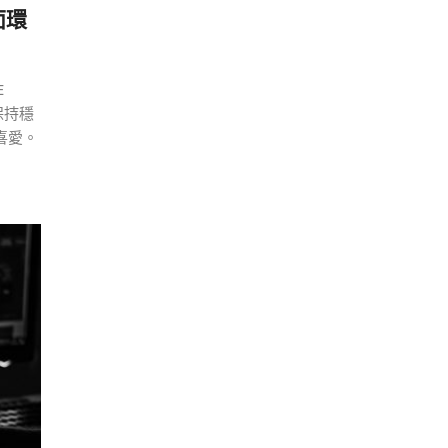
桌面環
E
保持穩
喜愛。