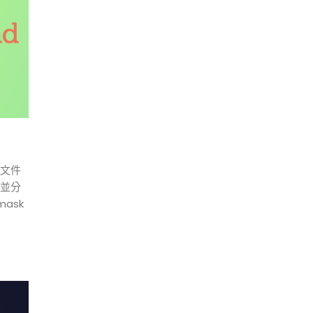
認文件
義並分
ask