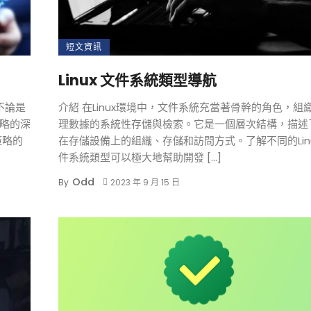
短文資訊
Linux 文件系統類型導航
不論是
介紹 在Linux環境中，文件系統充當著骨幹的角色，組
略的深
理數據的系統性存儲與檢索。它是一個層次結構，描述
策略的
在存儲設備上的組織、存儲和訪問方式。了解不同的Lin
件系統類型可以極大地幫助開發 […]
Odd
By
2023 年 9 月 15 日