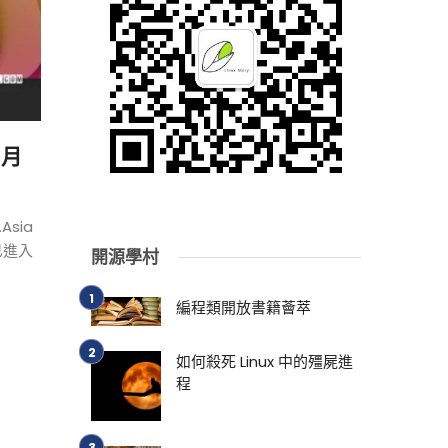
 月
Asia
已進入
開源學村
編程類開放書籍薈萃
如何殺死 Linux 中的殭屍進
程