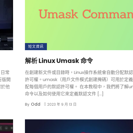
短文資訊
解析 Linux Umask 命令
了日常
在創建新文件或目錄時，Linux操作系統會自動分配默
行版開
許可權。umask（用戶文件模式創建掩碼）可用於定
對於他
配每個用戶的默認許可權。 在本教程中，我們將了解um
命令以及如何使用它來定義默認文件 […]
Odd
By
2023 年 9 月 13 日