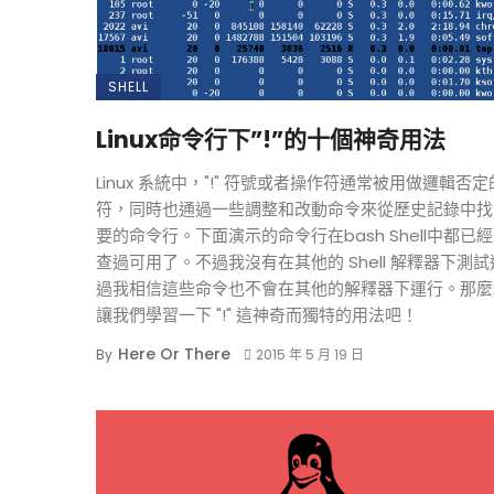
SHELL
Linux命令行下”!”的十個神奇用法
Linux 系統中，"!" 符號或者操作符通常被用做邏輯否
符，同時也通過一些調整和改動命令來從歷史記錄中找
要的命令行。下面演示的命令行在bash Shell中都已
查過可用了。不過我沒有在其他的 Shell 解釋器下測
過我相信這些命令也不會在其他的解釋器下運行。那麼
讓我們學習一下 "!" 這神奇而獨特的用法吧！
Here Or There
By
2015 年 5 月 19 日