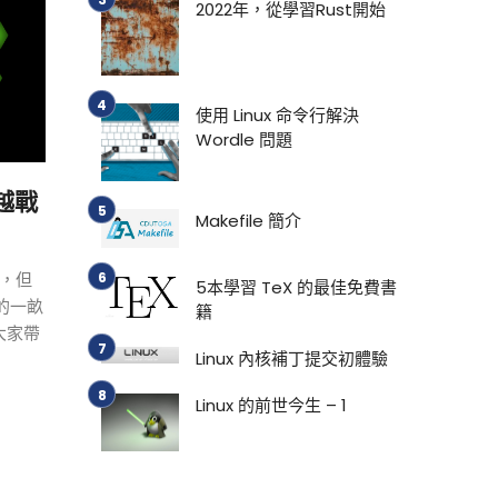
2022年，從學習Rust開始
使用 Linux 命令行解決
Wordle 問題
否越戰
Makefile 簡介
座，但
5本學習 TeX 的最佳免費書
己的一畝
籍
大家帶
Linux 內核補丁提交初體驗
Linux 的前世今生 – 1