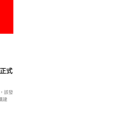
x 正式
小白觀察：Let&apos;s Encrpt 正
更開放的分散式事務 | Fe
過渡到 ISRG Root
升級，更名為 Seata
發布，該發
新構建