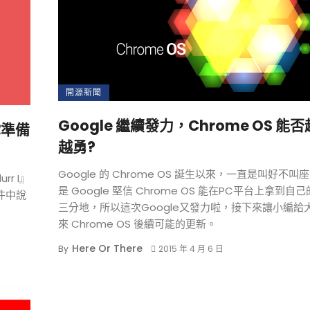
開源新聞
Google 繼續發力，Chrome OS 能
你準備
越勇?
Google 的 Chrome OS 誕生以來，一直是叫好不叫
rr I』
是 Google 堅信 Chrome OS 能在PC平台上拿到自
郵件中說
三分地，所以這次Google又發力啦，接下來讓小編給
來 Chrome OS 後續可能的更新。
Here Or There
By
2015 年 4 月 6 日