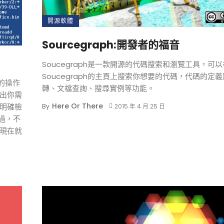
開源軟體
Sourcegraph:開發者的福音
Soucegraph是一款開源的代碼搜索和瀏覽工具，可以
Soucegraph的主頁上搜索你想要的代碼，代碼的定義
定的操作
轉、文檔查詢、搜尋實例等功能。
出你需
Here Or There
經明確檢
By
2015 年 4 月 25 日
試過，不
現在就