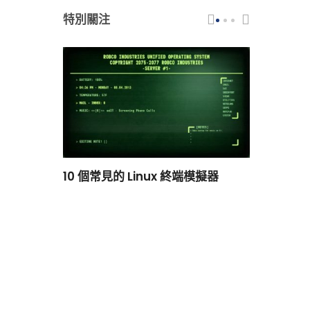
特別關注
scar 品牌
10 個常見的 Linux 終端模擬器
小白觀察：Le
過渡到 ISRG