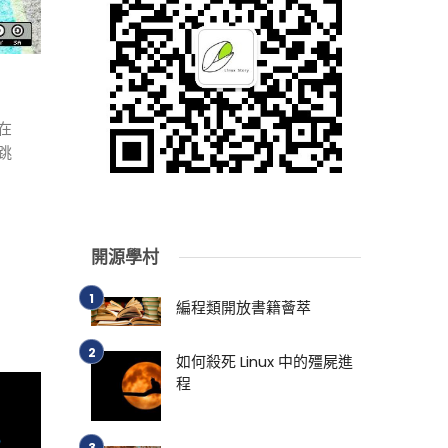
在
跳
開源學村
編程類開放書籍薈萃
如何殺死 Linux 中的殭屍進
程