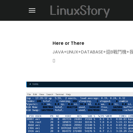
Here or There
JAVA+LINUX+DATABASE+逗B戰鬥
Website