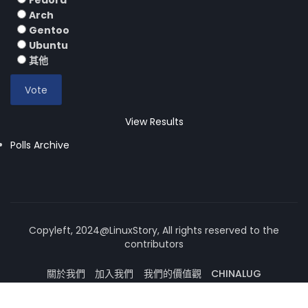
Fedora
Arch
Gentoo
Ubuntu
其他
View Results
Polls Archive
Copyleft, 2024@LinuxStory, All rights reserved to the
contributors
關於我們
加入我們
我們的價值觀
CHINALUG
操作系統論壇