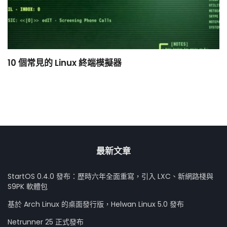
10 個常見的 Linux 終端模擬器
小
最新文章
StartOS 0.4.0 發布：歷時六年全面重寫，引入 LXC、新網路棧與
S9PK 軟體包
基於 Arch Linux 的桌面發行版，Helwan Linux 5.0 發布
Netrunner 25 正式發布