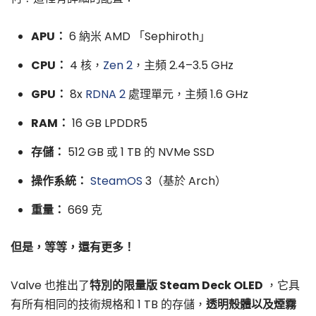
APU：
6 納米 AMD 「Sephiroth」
CPU：
4 核，
Zen 2
，主頻 2.4–3.5 GHz
GPU：
8x
RDNA 2
處理單元，主頻 1.6 GHz
RAM：
16 GB LPDDR5
存儲：
512 GB 或 1 TB 的 NVMe SSD
操作系統：
SteamOS
3（基於 Arch）
重量：
669 克
但是，等等，還有更多！
Valve 也推出了
特別的限量版 Steam Deck OLED
，它具
有所有相同的技術規格和 1 TB 的存儲，
透明殼體以及煙霧