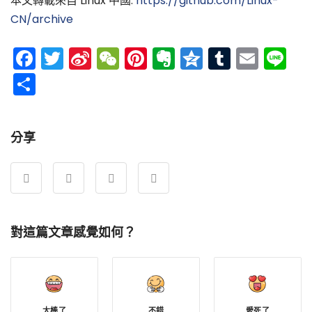
本文轉載來自 Linux 中國:
https://github.com/Linux-
CN/archive
Facebook
Twitter
Sina
WeChat
Pinterest
Evernote
Qzone
Tumblr
Emai
Li
Weibo
分
享
分享
對這篇文章感覺如何？
太棒了
不錯
愛死了