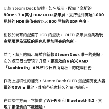
此款 Steam Deck 變體，如名所示，配備了
全新的
90Hz、7.4 英寸 HDR OLED 顯示屏
，支持達到
高達 1,000
尼特的 HDR 峰值亮度
以及
600 尼特的 SDR 亮度
。
相較於現有的配備了 LCD 的型號， OLED 顯示屏能夠
為玩
家呈現更為深邃的黑色和更加明亮的色彩
。
然而，超凡的顯示屏
並非新款 Steam Deck 唯一的亮點
，
它的處理器也實現了升級，
更高效的 6 納米 AMD
「Sephiroth」 APU
如今負責所有板上的處理任務。
作為上述特性的補充，Steam Deck OLED 還配備有
更大容
量的 50Whr 電池
，能夠帶給你持久的電池續航。
在連接性方面，它提供了
Wi-Fi 6
和
Bluetooth 5.3
，實
現了
更優質的下載體驗
。