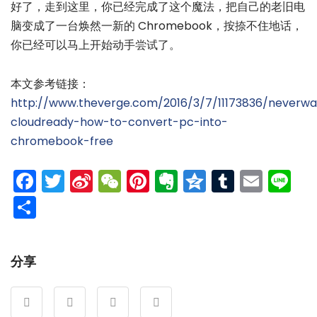
好了，走到这里，你已经完成了这个魔法，把自己的老旧电
脑变成了一台焕然一新的 Chromebook，按捺不住地话，
你已经可以马上开始动手尝试了。
本文参考链接：
http://www.theverge.com/2016/3/7/11173836/neverwa
cloudready-how-to-convert-pc-into-
chromebook-free
Facebook
Twitter
Sina
WeChat
Pinterest
Evernote
Qzone
Tumblr
Emai
Li
Weibo
分
享
分享