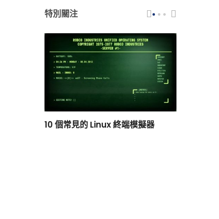
特別關注
scar 品牌
10 個常見的 Linux 終端模擬器
小白觀察：Le
過渡到 ISRG