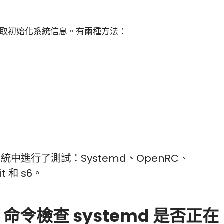
取初始化系統信息。有兩種方法：
小白觀察：Let&apos;s Encrpt 正
更開放的分散式事務 | Fe
過渡到 ISRG Root
升級，更名為 Seata
系統中進行了測試：Systemd、OpenRC、
it 和 s6。
t 命令檢查 systemd 是否正在