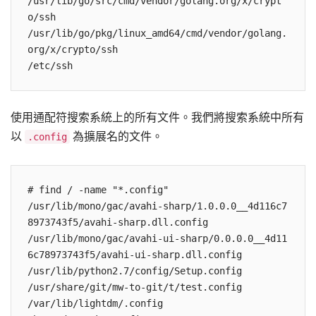
/usr/lib/go/src/cmd/vendor/golang.org/x/crypt
o/ssh

/usr/lib/go/pkg/linux_amd64/cmd/vendor/golang.
org/x/crypto/ssh

/etc/ssh
使用通配符搜索系統上的所有文件。我們將搜索系統中所有
以
為擴展名的文件。
.config
# find / -name "*.config"

/usr/lib/mono/gac/avahi-sharp/1.0.0.0__4d116c7
8973743f5/avahi-sharp.dll.config

/usr/lib/mono/gac/avahi-ui-sharp/0.0.0.0__4d11
6c78973743f5/avahi-ui-sharp.dll.config

/usr/lib/python2.7/config/Setup.config

/usr/share/git/mw-to-git/t/test.config

/var/lib/lightdm/.config
