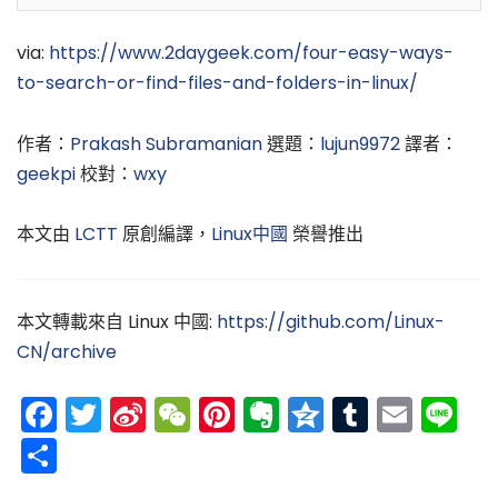
via:
https://www.2daygeek.com/four-easy-ways-
to-search-or-find-files-and-folders-in-linux/
作者：
Prakash Subramanian
選題：
lujun9972
譯者：
geekpi
校對：
wxy
本文由
LCTT
原創編譯，
Linux中國
榮譽推出
本文轉載來自 Linux 中國:
https://github.com/Linux-
CN/archive
Facebook
Twitter
Sina
WeChat
Pinterest
Evernote
Qzone
Tumblr
Emai
Li
Weibo
分
享