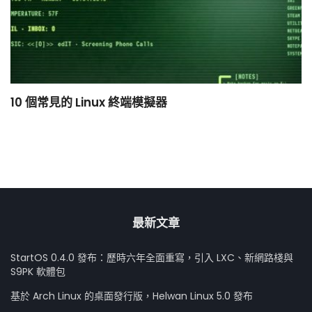
10 個常見的 Linux 終端模擬器
小
最新文章
StartOS 0.4.0 發布：歷時六年全面重寫，引入 LXC、新網路棧與
S9PK 軟體包
基於 Arch Linux 的桌面發行版，Helwan Linux 5.0 發布