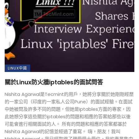
LINUX中國
關於Linux防火牆iptables的面試問答
Nishita Agarwal是Tecmint的用戶，她將分享關於她剛剛經歷
的一家公司（印度的一家私人公司Pune）的面試經驗。在面試
中她被問及許多不同的問題，但她是iptables方面的專家，因
此她想分享這些關於iptables的問題和相應的答案給那些以後
可能會進行相關面試的人。 所有的問題和相應的答案都基於
Nishita Agarwal的記憶並經過了重寫。 嗨，朋友！我叫
Nishita Agarwal。我已經取得了理學學士學位，我的專業集中