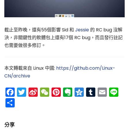
截止至昨晚，還有55個影響 Sid 和
Jessie
的 RC bug 沒解
決，非關鍵性的軟體包上還有17個 RC bug，而且發行註記
也需要做很多修訂。
本文轉載來自 Linux 中國:
https://github.com/Linux-
CN/archive
Facebook
Twitter
Sina
WeChat
Pinterest
Evernote
Qzone
Tumblr
Emai
Li
Weibo
分
享
分享