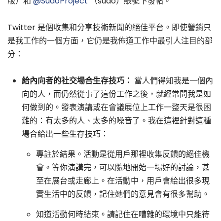
版）和
@SudoProject
（sudo）賬號下發帖。
Twitter 是個收集和分享技術新聞的絕佳平台。即使營銷只
是我工作的一個方面，它仍是我佈道工作中最引人注目的部
分：
給內向者的社交場合生存技巧：
當人們得知我是一個內
向的人，而仍然從事了這份工作之後，就經常問我是如
何做到的。發表演講或在會議展位上工作一整天是很困
難的：有太多的人、太多的噪音了。我在這裡針對這種
場合給出一些生存技巧：
專註於結果。活動是從用戶那裡收集反饋的絕佳機
會。等你演講完，可以隨地開始一場好的討論，甚
至在展台或走廊上。在活動中，用戶會給出很多現
實生活中的反饋，記住她們的意見會有很多幫助。
知道活動何時結束。請記住在嘈雜的環境中只能待