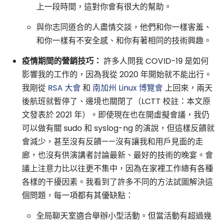
上一段時間，這對你會有很大的幫助。
與你志同道合的人盡情交談，他們和你一樣害羞、
和你一樣有不安全感、和你有著相同的技術興趣。
疫情期間的營銷技巧：
許多人問我 COVID-19 是如何
影響我的工作的，因為我從 2020 年開始就不能出行。
我剛從
RSA 大會
和
南加州 Linux 博覽會
上回來，兩天
後航班就暫停了、邊境也關閉了（LCTT 校註：本文原
文發表於 2021 年）。即使現在也在開虛擬會議，我仍
可以做有關 sudo 和 syslog-ng 的演說，但這樣反饋就
會減少，甚至沒有反饋——沒有讓我和用戶見面的走
廊，也沒有供演講者討論最新、最好的技術的晚宴。會
議上注意力比以往更不集中，因為在家裡工作總有各種
各樣的干擾因素。我看到了許多不同的方法試圖解決這
個問題，每一項都有其優缺點：
全局聊天室適合舉辦小型活動。但當活動有超過幾