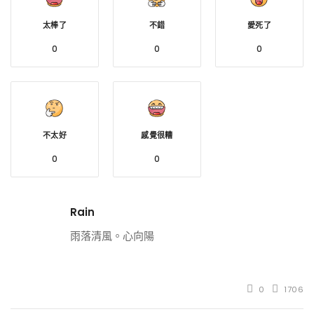
太棒了
不錯
愛死了
0
0
0
不太好
感覺很糟
0
0
Rain
雨落清風。心向陽
0
1706