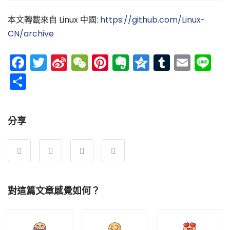
本文轉載來自 Linux 中國:
https://github.com/Linux-
CN/archive
Facebook
Twitter
Sina
WeChat
Pinterest
Evernote
Qzone
Tumblr
Emai
Li
Weibo
分
享
分享
對這篇文章感覺如何？