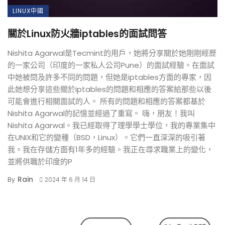
LINUX中國
關於Linux防火牆iptables的面試問答
Nishita Agarwal是Tecmint的用戶，她將分享關於她剛剛經歷
的一家公司（印度的一家私人公司Pune）的面試經驗。在面試
中她被問及許多不同的問題，但她是iptables方面的專家，因
此她想分享這些關於iptables的問題和相應的答案給那些以後
可能會進行相關面試的人。 所有的問題和相應的答案都基於
Nishita Agarwal的記憶並經過了重寫。 嗨，朋友！我叫
Nishita Agarwal。我已經取得了理學學士學位，我的專業集中
在UNIX和它的變種（BSD，Linux）。它們一直深深的吸引著
我。我在存儲方面有1年多的經驗。我正在尋求職業上的變化，
並將供職於印度的P
Rain
By
2024 年 6 月 14 日