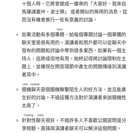
十個人時，它將會變成一連串的「大家好，我來自
馬薩諸塞州，波士頓」 或者類似的無用的消息，從
而沒有機會進行一些有意義的討論。
track
如果活動有多個
專題
，給每個專題討論一個單獨的
聊天室是很有用的。演講者和用戶都可以從聊天中
發布的問題和評論中學到很多東西。如果有一個主
持人，這將成倍地有用。始終記得將討論限制在主
題上，並確保在問答環節中產生的問題傳達到演講
者耳中。
chat roulette
隨機聊天
是個隨機聯繫陌生人的好方法，並且能產
生好的討論。不過這種方法對於演講者來說隨機性
太高了。
Tracking chats
針對性聊天
很好，不過許多人不喜歡公開提問或分
享經驗。直接與演講者聊天可以解決這個問題。