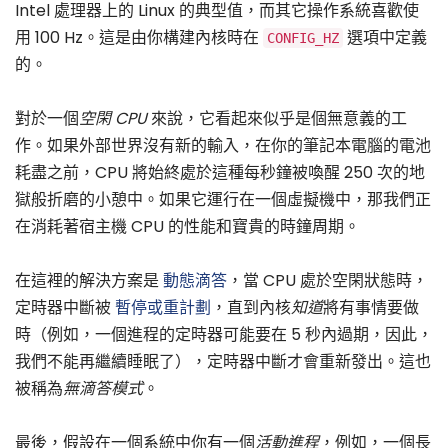
Intel 處理器上的 Linux 的典型值，而其它操作系統喜歡使
用 100 Hz。這是由你構建內核時在
選項中定義
CONFIG_HZ
的。
對於一個
空閑 CPU
來說，它看起來似乎是個無意義的工
作。如果外部世界沒有新的輸入，在你的筆記本電腦的電池
耗盡之前，CPU 將始終處於這種每秒鐘被喚醒 250 次的地
獄般折磨的小憩中。如果它運行在一個虛擬機中，那我們正
在消耗著宿主機 CPU 的性能和寶貴的時鐘周期。
在這裡的解決方案是
動態滴答
，當 CPU 處於空閑狀態時，
定時器中斷被
暫停或重計劃
，直到內核
知道
將有事情要做
時（例如，一個進程的定時器可能要在 5 秒內過期，因此，
我們不能再繼續睡眠了），定時器中斷才會重新發出。這也
被稱為
無滴答模式
。
最後，假設在一個系統中你有一個
活動進程
，例如，一個長