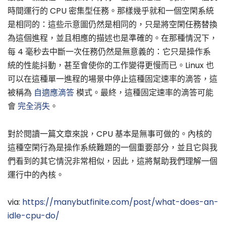
時間運行的 CPU 密集型任務。那樣幾乎就和一個空閑系統
是相同的：這些示意圖仍然是相同的，只是將空閑任務替換
為這個進程，並且相應的描述也是準確的。在那種情況下，
每 4 毫秒去中斷一次任務仍然是無意義的：它只是操作系
統的性能抖動，甚至會使你的工作變得更慢而已。Linux 也
可以在這種單一進程的場景中停止這種固定速率的滴答，這
被稱為
自適應滴答
模式。最終，這種固定速率的滴答可能
會
完全消失
。
對於閱讀一篇文章來說，CPU 基本是無事可做的。內核的
這種空閑行為是操作系統難題的一個重要部分，並且它與我
們看到的其它情況非常相似，因此，這將幫助我們理解一個
運行中的內核。
via:
https://manybutfinite.com/post/what-does-an-
idle-cpu-do/