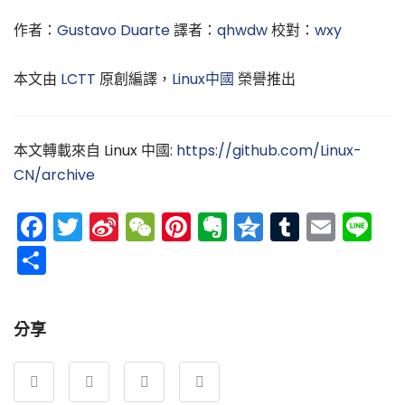
作者：
Gustavo Duarte
譯者：
qhwdw
校對：
wxy
本文由
LCTT
原創編譯，
Linux中國
榮譽推出
本文轉載來自 Linux 中國:
https://github.com/Linux-
CN/archive
Facebook
Twitter
Sina
WeChat
Pinterest
Evernote
Qzone
Tumblr
Emai
Li
Weibo
分
享
分享