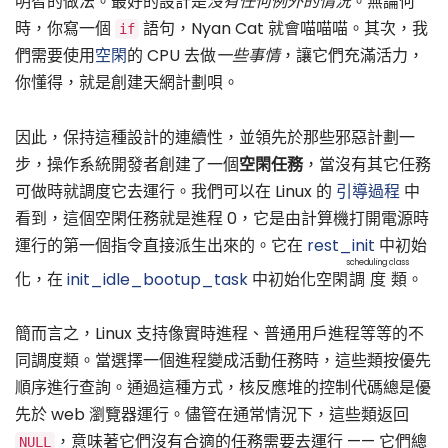
明智的做法。最好的設計是
沒有任何例外的情況
。無論何
時，你寫一個
語句，Nyan Cat 就會喵喵喵。其次，我
if
們需要使用
空閑
的 CPU 去做
一些事情
，讓它們充滿活力，
你懂得，就是創建天網計劃唄。
因此，保持這種設計的連續性，並領先於那些邪惡計劃一
步，操作系統開發者創建了一個
空閑任務
，當沒有其它任務
可做時就調度它去運行。我們可以在 Linux 的
引導過程
中
看到，這個空閑任務就是進程 0，它是由計算機打開電源時
運行的第一個指令直接派生出來的。它在
rest_init
中初始
scheduling class
化，在
init_idle_bootup_task
中初始化空閑
調度類
。
簡而言之，Linux 支持像實時進程、普通用戶進程等等的不
同調度類。當選擇一個進程變成活動任務時，這些類按優先
順序進行查詢。通過這種方式，核反應堆的控制代碼總是優
先於 web 瀏覽器運行。儘管在通常情況下，這些類返回
，意味著它們沒有合適的任務需要去運行 —— 它們總
NULL