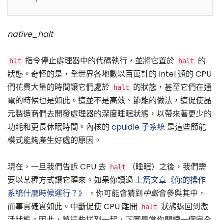
native_halt
指令停止處理器中的代碼執行，並將它置於
的
hlt
halt
狀態。奇怪的是，全世界各地數以百萬計的 Intel 類的 CPU
們花費大量的時間讓它們處於
的狀態，甚至它們在通
halt
電的時候也是如此。這並不是高效、節能的做法，這促使晶
元製造商們去開發處理器的深度睡眠狀態，以帶來著更少的
功耗和更長休眠時間。內核的
cpuidle 子系統
是這些節能
模式能夠產生好處的原因。
現在，一旦我們告訴 CPU 去
（睡眠）之後，我們需
halt
要以某種方式讓它醒來。如果你讀過
上篇文章《你的操作
系統什麼時候運行？》
，你可能會猜到
中斷
會參與其中，
而事實確實如此。中斷促使 CPU 離開
狀態返回到激
halt
活狀態。因此，將這些拼到一起，下圖是當你閱讀一個完全