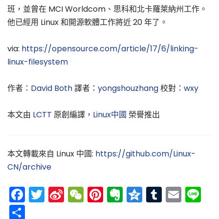
班，並曾在 MCI Worldcom、思科和北卡羅萊納州工作。
他已經用 Linux 和開源軟體工作將近 20 年了。
via:
https://opensource.com/article/17/6/linking-
linux-filesystem
作者：
David Both
譯者：
yongshouzhang
校對：
wxy
本文由
LCTT
原創編譯，
Linux中國
榮譽推出
本文轉載來自 Linux 中國:
https://github.com/Linux-
CN/archive
Facebook
Twitter
Sina
WeChat
Pinterest
Evernote
Qzone
Tumblr
Emai
Li
Weibo
分