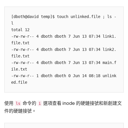
[dboth@david temp]$ touch unlinked.file ; ls -
l

total 12

-rw-rw-r-- 4 dboth dboth 7 Jun 13 07:34 link1.
file.txt

-rw-rw-r-- 4 dboth dboth 7 Jun 13 07:34 link2.
file.txt

-rw-rw-r-- 4 dboth dboth 7 Jun 13 07:34 main.f
ile.txt

-rw-rw-r-- 1 dboth dboth 0 Jun 14 08:18 unlink
使用
命令的
選項查看 inode 的硬鏈接號和新創建文
ls
i
件的硬鏈接號。