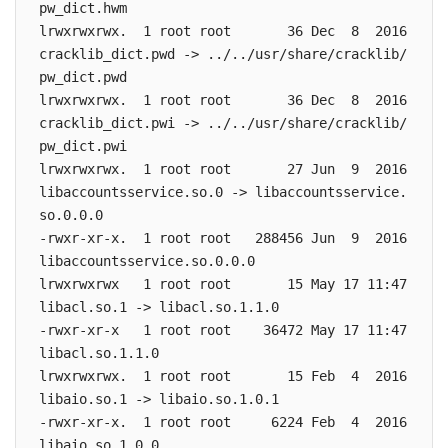
pw_dict.hwm 

lrwxrwxrwx.  1 root root       36 Dec  8  2016 
cracklib_dict.pwd -> ../../usr/share/cracklib/
pw_dict.pwd 

lrwxrwxrwx.  1 root root       36 Dec  8  2016 
cracklib_dict.pwi -> ../../usr/share/cracklib/
pw_dict.pwi

lrwxrwxrwx.  1 root root       27 Jun  9  2016 
libaccountsservice.so.0 -> libaccountsservice.
so.0.0.0 

-rwxr-xr-x.  1 root root   288456 Jun  9  2016 
libaccountsservice.so.0.0.0 

lrwxrwxrwx   1 root root       15 May 17 11:47 
libacl.so.1 -> libacl.so.1.1.0 

-rwxr-xr-x   1 root root    36472 May 17 11:47 
libacl.so.1.1.0 

lrwxrwxrwx.  1 root root       15 Feb  4  2016 
libaio.so.1 -> libaio.so.1.0.1 

-rwxr-xr-x.  1 root root     6224 Feb  4  2016 
libaio.so.1.0.0 
