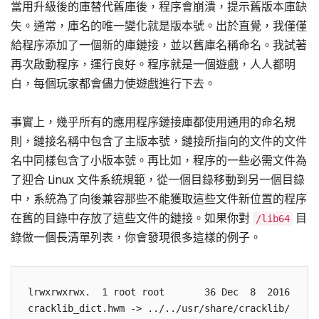
當用升級後的庫替代舊庫後，程序會崩潰，提示舊版本庫缺
失。通常，庫名的唯一變化就是版本號。出於直覺，我僅僅
給程序添加了一個新的庫鏈接，並以舊庫名稱命名。我試著
再次啟動程序，運行良好。程序就是一個遊戲，人人都明
白，每個玩家都會儘力使遊戲進行下去。
事實上，幾乎所有的應用程序鏈接庫都使用通用的命名規
則，鏈接名稱中包含了主版本號，鏈接所指向的文件的文件
名中同樣包含了小版本號。再比如，程序的一些必需文件為
了迎合 Linux 文件系統規範，從一個目錄移動到另一個目錄
中，系統為了向後兼容那些不能獲取這些文件新位置的程序
在舊的目錄中存放了這些文件的鏈接。如果你對
目
/lib64
錄做一個長清單列表，你會發現很多這樣的例子。
lrwxrwxrwx.  1 root root       36 Dec  8  2016 
cracklib_dict.hwm -> ../../usr/share/cracklib/