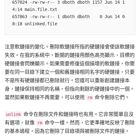
657024 -rw-rw-r-- 3 dboth dboth 1157 Jun 14 1
4:14 main.file.txt 

657863 -rw-rw-r-- 1 dboth dboth    0 Jun 14 0
注意軟鏈接的變化。刪除軟鏈接所指的硬鏈接會使該軟鏈接
失效。在我的系統中，斷開的鏈接用顏色高亮顯示，目標的
硬鏈接會閃爍顯示。如果需要修復這個損壞的軟鏈接，你需
要在同一目錄下建立一個和舊鏈接相同名字的硬鏈接，只要
不是所有硬鏈接都已刪除就行。您還可以重新創建鏈接本
身，鏈接保持相同的名稱，但指向剩餘的硬鏈接中的一個。
當然如果軟鏈接不再需要，可以使用
命令刪除它們。
rm
命令在刪除文件和鏈接時也有用。它非常簡單且沒
unlink
有選項，就像
命令一樣。然而，它更準確地反映了刪除
rm
的基本過程，因為它刪除了目錄項與被刪除文件的鏈接。