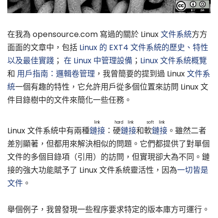
在我為 opensource.com 寫過的關於 Linux
文件系統
方方
面面的文章中，包括
Linux 的 EXT4 文件系統的歷史、特性
以及最佳實踐
；
在 Linux 中管理設備
；
Linux 文件系統概覽
和
用戶指南：邏輯卷管理
，我曾簡要的提到過 Linux
文件系
統
一個有趣的特性，它允許用戶從多個位置來訪問 Linux 文
件目錄樹中的文件來簡化一些任務。
link
hard link
soft link
Linux 文件系統中有兩種
鏈接
：
硬
鏈接
和
軟
鏈接
。雖然二者
差別顯著，但都用來解決相似的問題。它們都提供了對單個
文件的多個目錄項（引用）的訪問，但實現卻大為不同。鏈
接的強大功能賦予了 Linux 文件系統靈活性，因為
一切皆是
文件
。
舉個例子，我曾發現一些程序要求特定的版本庫方可運行。