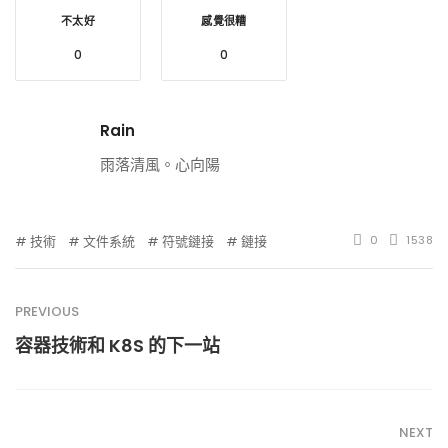
不太好
感覺很糟
0
0
Rain
雨落清風。心向陽
技術
文件系統
符號鏈接
鏈接
0
1538
PREVIOUS
容器技術和 K8S 的下一站
NEXT