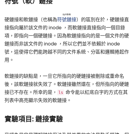
符號（軟）鏈接
symlink
硬鏈接和軟鏈接（也稱為
符號鏈接
）的區別在於，硬鏈接直
接指向屬於該文件的 inode ，而軟鏈接直接指向一個目錄
項，即指向一個硬鏈接。因為軟鏈接指向的是一個文件的硬
鏈接而非該文件的 inode ，所以它們並不依賴於 inode
號，這使得它們能跨越不同的文件系統、分區和邏輯捲起作
用。
軟鏈接的缺點是，一旦它所指向的硬鏈接被刪除或重命名
後，該軟鏈接就失效了。軟鏈接雖然還在，但所指向的硬鏈
接已不存在。所幸的是，
命令能以紅底白字的方式在其
ls
列表中高亮顯示失效的軟鏈接。
實驗項目: 鏈接實驗