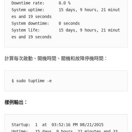
Downtime rate:      0.0 %

System uptime:      15 days, 9 hours, 21 minut
es and 19 seconds

System downtime:    0 seconds

System life:        15 days, 9 hours, 21 minut
計算每次啟動、開機時間、關機和故障停機時間：
樣例輸出：
Startup:  1  at  03:52:16 PM 08/21/2015

Uptime:   15 days, 9 hours, 22 minutes and 33 