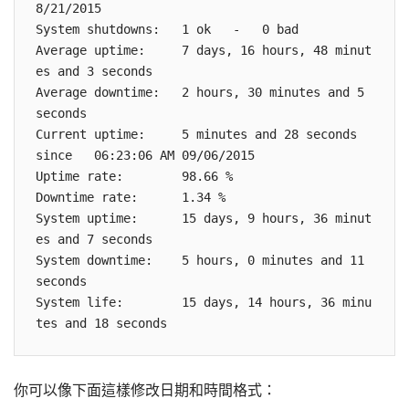
8/21/2015

System shutdowns:   1 ok   -   0 bad

Average uptime:     7 days, 16 hours, 48 minut
es and 3 seconds

Average downtime:   2 hours, 30 minutes and 5 
seconds

Current uptime:     5 minutes and 28 seconds   
since   06:23:06 AM 09/06/2015

Uptime rate:        98.66 %

Downtime rate:      1.34 %

System uptime:      15 days, 9 hours, 36 minut
es and 7 seconds

System downtime:    5 hours, 0 minutes and 11 
seconds

System life:        15 days, 14 hours, 36 minu
你可以像下面這樣修改日期和時間格式：