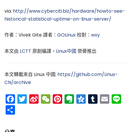
via:
http://www.cyberciti.biz/hardware/howto-see-
historical-statistical-uptime-on-linux-server/
作者：Vivek Gite 譯者：
GOLinux
校對：
wxy
本文由
LCTT
原創編譯，
Linux中國
榮譽推出
本文轉載來自 Linux 中國:
https://github.com/Linux-
CN/archive
Facebook
Twitter
Sina
WeChat
Pinterest
Evernote
Qzone
Tumblr
Emai
Li
Weibo
分
享