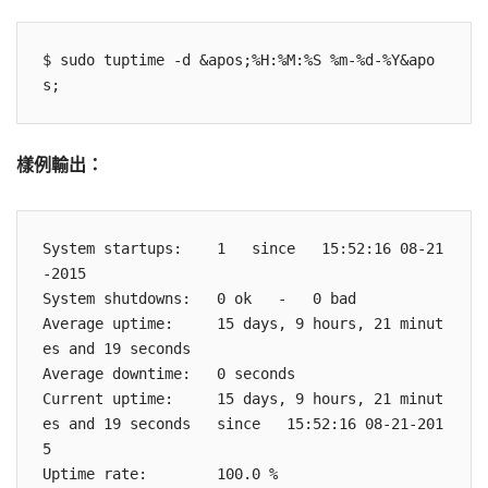
$ sudo tuptime -d &apos;%H:%M:%S %m-%d-%Y&apo
樣例輸出：
System startups:    1   since   15:52:16 08-21
-2015

System shutdowns:   0 ok   -   0 bad

Average uptime:     15 days, 9 hours, 21 minut
es and 19 seconds

Average downtime:   0 seconds

Current uptime:     15 days, 9 hours, 21 minut
es and 19 seconds   since   15:52:16 08-21-201
5

Uptime rate:        100.0 %
