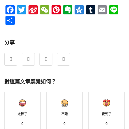
Facebook
Twitter
Sina
WeChat
Pinterest
Evernote
Qzone
Tumblr
Emai
Li
Weibo
分
享
分享
對這篇文章感覺如何？
太棒了
不錯
愛死了
0
0
0