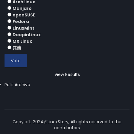
ArchLinux
Manjaro
openSUSE
Fedora
LinuxMint
DeepinLinux
MX Linux
其他
View Results
Polls Archive
Copyleft, 2024@LinuxStory, All rights reserved to the
contributors