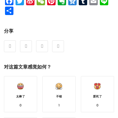
Facebook
Twitter
Sina
WeChat
Pinterest
Evernote
Qzone
Tumblr
Emai
Li
Weibo
分
享
分享
对这篇文章感觉如何？
太棒了
不错
爱死了
0
1
0