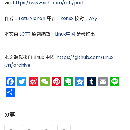
via:
https://www.ssh.com/ssh/port
作者：
Tatu Ylonen
譯者：
kenxx
校對：
wxy
本文由
LCTT
原創編譯，
Linux中國
榮譽推出
本文轉載來自 Linux 中國:
https://github.com/Linux-
CN/archive
Facebook
Twitter
Sina
WeChat
Pinterest
Evernote
Qzone
Tumblr
Emai
Li
Weibo
分
享
分享