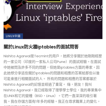
LINUX中國
關於Linux防火牆iptables的面試問答
Nishita Agarwal是Tecmint的用戶，她將分享關於她剛剛經歷
的一家公司（印度的一家私人公司Pune）的面試經驗。在面試
中她被問及許多不同的問題，但她是iptables方面的專家，因
此她想分享這些關於iptables的問題和相應的答案給那些以後
可能會進行相關面試的人。 所有的問題和相應的答案都基於
Nishita Agarwal的記憶並經過了重寫。 嗨，朋友！我叫
Nishita Agarwal。我已經取得了理學學士學位，我的專業集中
在UNIX和它的變種（BSD，Linux）。它們一直深深的吸引著
我。我在存儲方面有1年多的經驗。我正在尋求職業上的變化，