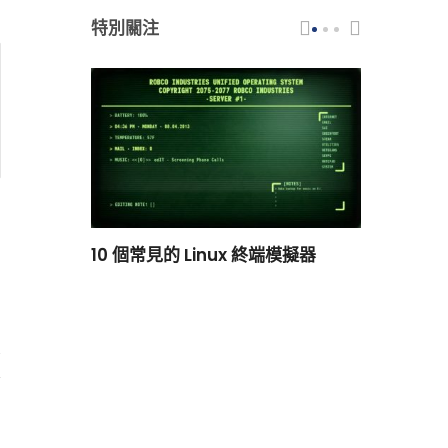
特別關注
scar 品牌
10 個常見的 Linux 終端模擬器
小白觀察：Le
過渡到 ISRG
2