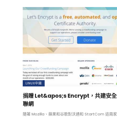
LINUX中國
捐贈 Let&apos;s Encrypt，共建安
聯網
隨著 Mozilla、蘋果和谷歌對沃通和 StartCom 這兩家