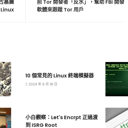
《古墓麗
前 Tor 開發者「反水」，幫助 FBI 開發
Linux
軟體來跟蹤 Tor 用戶
10 個常見的 Linux 終端模擬器
2024 年 6 月 18 日
小白觀察：Let's Encrpt 正過渡
到 ISRG Root