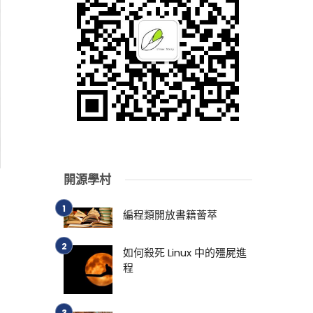
開源學村
編程類開放書籍薈萃
如何殺死 Linux 中的殭屍進
程