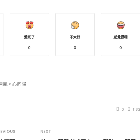
愛死了
不太好
感覺很糟
0
0
0
小白觀察：Let&apos;s Encrpt 正
更開放的分散式事務 | Fe
清風。心向陽
過渡到 ISRG Root
升級，更名為 Seata
0
118
REVIOUS
NEXT