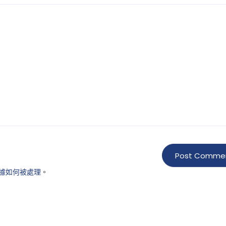
據如何被處理
。