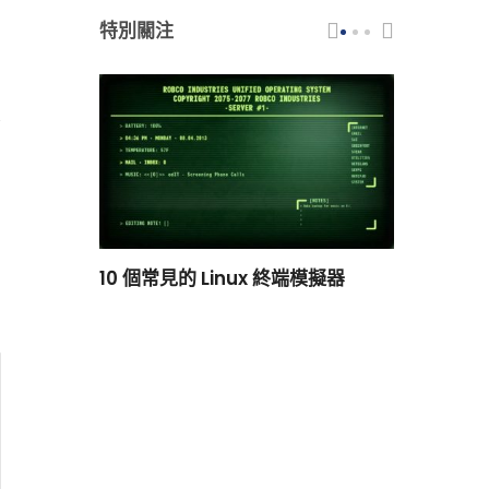
特別關注
scar 品牌
10 個常見的 Linux 終端模擬器
小白觀察：Le
過渡到 ISRG