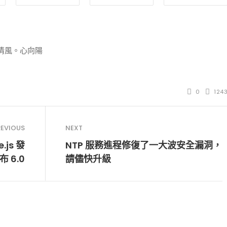
清風。心向陽
0
124
REVIOUS
NEXT
js 發
NTP 服務進程修復了一大波安全漏洞，
布 6.0
請儘快升級