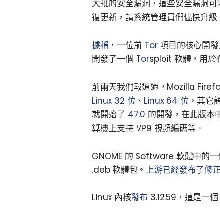
大批的安全漏洞，這些安全漏洞可以
復更新，請系統管理員們儘快升級（4
據稱
，一位前
Tor
項目的核心開發人員
開發了一個
Tor
sploit 軟體，
前兩天我們報道過，Mozilla Fire
Linux 32 位
、
Linux 64 位
。其它
就開始了
47.0
的開發，在此版本中會
算機上支持 VP9 視頻編碼等。
GNOME 的 Software 軟體中的一
.deb 軟體包。
上游已經發布了修
Linux 內核
發布
3.12.59，這是一個