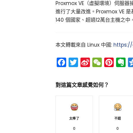
Proxmox VE（虛擬環境）伺服
進行了大量改進。Proxmox VE 是基於 
140 個國家、超過12萬台主機之中
本文轉載來自 Linux 中國:
https:/
Facebook
Twitter
Sina
WeCh
Pint
E
Weibo
對這篇文章感覺如何？
太棒了
不錯
0
0