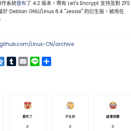
器操作系統
發布
了 4.2 版本，帶有 Let's Encrypt 支持及對 ZFS
Debian GNU/Linux 8.4 "Jessie" 的衍生版，被用在
。
/github.com/Linux-CN/archive
at
erest
vernote
Qzone
Tumblr
Email
Line
分
享
小白觀察：Let&apos;s Encrpt 正
更開放的分散式事務 | Fe
過渡到 ISRG Root
升級，更名為 Seata
愛死了
不太好
感覺很糟
0
0
0