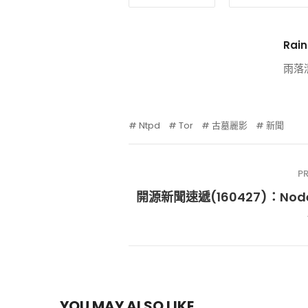
Rain
雨落
Ntpd
Tor
古墓麗影
新聞
P
開源新聞速遞(160427)：Node.
YOU MAY ALSO LIKE