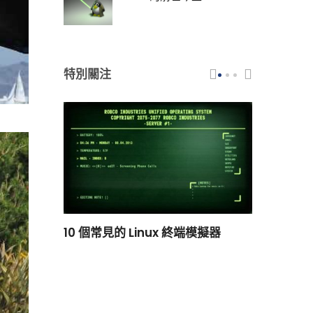
特別關注
scar 品牌
10 個常見的 Linux 終端模擬器
小白觀察：Le
過渡到 ISRG