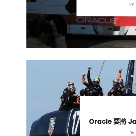
By
Oracle 要將 J
By