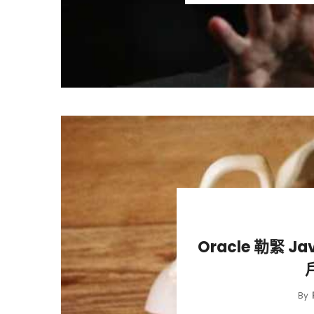
Oracle 勒緊 J
By