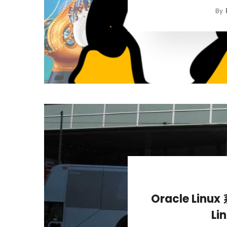
By
Oracle Li
Li