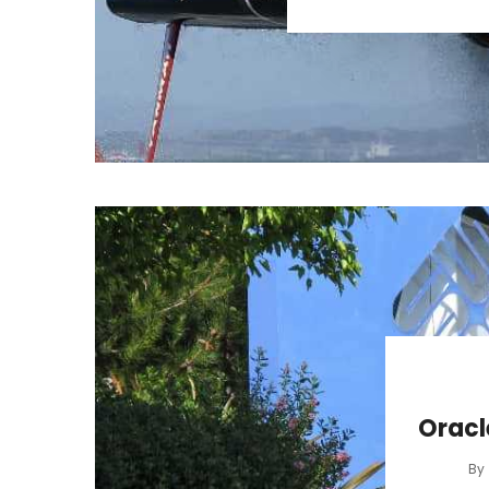
Orac
By