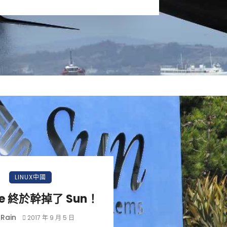
小白觀察：Let&apos;s Encrpt 正
更開放的分散式事務 | Fe
LINUX中國
過渡到 ISRG Root
升級，更名為 Seata
le 終於幹掉了 Sun！
Rain
2017 年 9 月 5 日