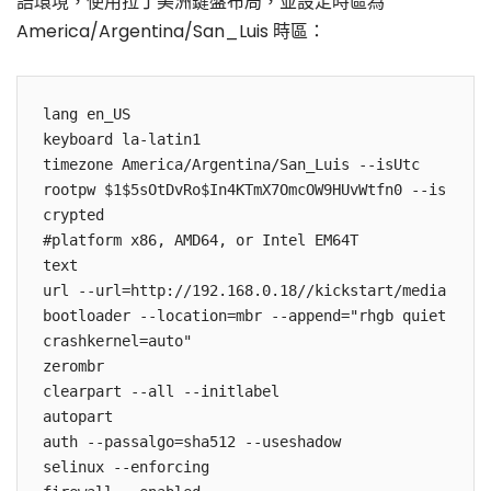
語環境，使用拉丁美洲鍵盤布局，並設定時區為
America/Argentina/San_Luis 時區：
lang en_US

keyboard la-latin1

timezone America/Argentina/San_Luis --isUtc

rootpw $1$5sOtDvRo$In4KTmX7OmcOW9HUvWtfn0 --is
crypted

#platform x86, AMD64, or Intel EM64T

text

url --url=http://192.168.0.18//kickstart/media

bootloader --location=mbr --append="rhgb quiet 
crashkernel=auto"

zerombr

clearpart --all --initlabel

autopart

auth --passalgo=sha512 --useshadow

selinux --enforcing
