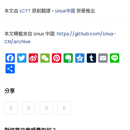
本文由
LCTT
原創翻譯，
Linux中國
榮譽推出
本文轉載來自 Linux 中國:
https://github.com/Linux-
CN/archive
Facebook
Twitter
Sina
WeChat
Pinterest
Evernote
Qzone
Tumblr
Emai
Li
Weibo
分
享
分享