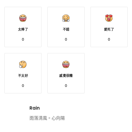
太棒了
不錯
愛死了
0
0
0
不太好
感覺很糟
0
0
Rain
雨落清風。心向陽