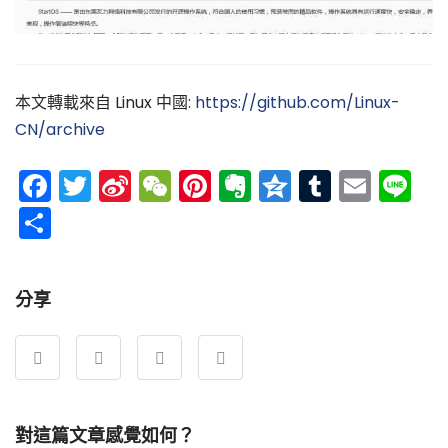
本文轉載來自 Linux 中國:
https://github.com/Linux-
CN/archive
Facebook
Twitter
Sina
WeChat
Pinterest
Evernote
Qzone
Tumblr
Emai
Li
Weibo
分
享
分享
對這篇文章感覺如何？