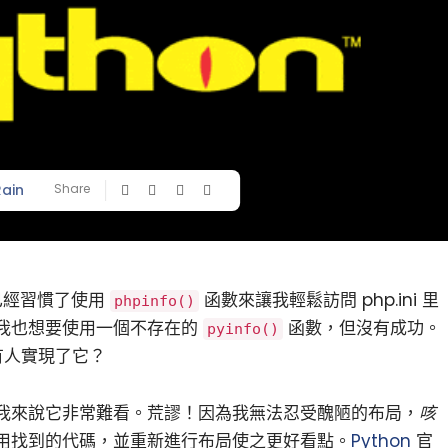
Rain
Share
我已經習慣了使用
函數來讓我輕鬆訪問 php.ini 里
phpinfo()
我也想要使用一個不存在的
函數，但沒有成功。
pyinfo()
是否有人實現了它？
我來說它非常難看。荒謬！因為我無法忍受醜陋的布局，
咳
用找到的代碼，並重新進行布局使之更好看點。
Python
官