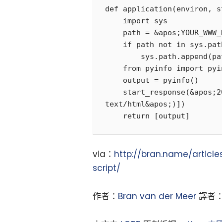
def application(environ, s
    import sys

    path = &apos;YOUR_WWW_ROOT_DIRECTORY&apos;

    if path not in sys.path:

        sys.path.append(path)

    from pyinfo import pyinfo

    output = pyinfo()

    start_response(&apos;200 OK&apos;, [(&apos;Content-type&apos;, &apos;
text/html&apos;)])

via：
http://bran.name/articl
script/
作者：
Bran van der Meer
譯者