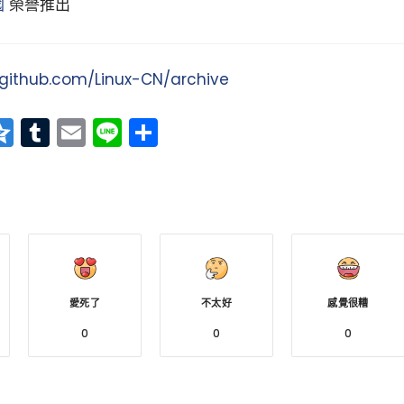
國
榮譽推出
/github.com/Linux-CN/archive
at
erest
vernote
Qzone
Tumblr
Email
Line
分
享
愛死了
不太好
感覺很糟
0
0
0