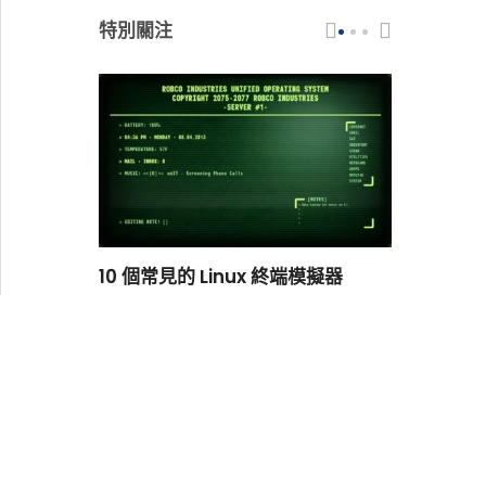
特別關注
scar 品牌
10 個常見的 Linux 終端模擬器
小白觀察：Le
過渡到 ISRG