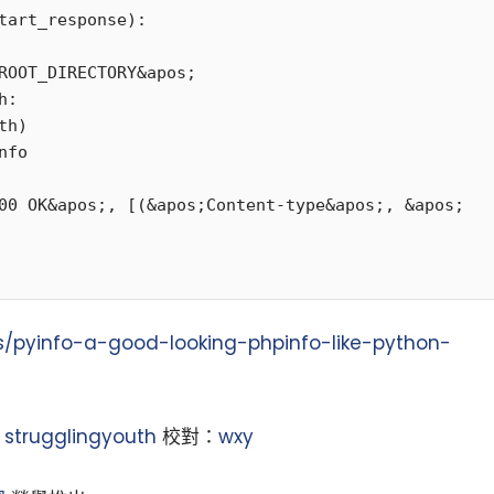
tart_response):

小白觀察：Let&apos;s Encrpt 正
更開放的分散式事務 | Fe
過渡到 ISRG Root
升級，更名為 Seata
es/pyinfo-a-good-looking-phpinfo-like-python-
：
strugglingyouth
校對：
wxy