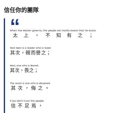
信任你的團隊
When the Master governs, the people are hardly aware that he exists.
太上，不知有之；
Next best is a leader who is loved.
其次，親而譽之；
Next, one who is feared.
其次，畏之；
The worst is one who is despised.
其次，侮之。
If you don't trust the people,
信不足焉，