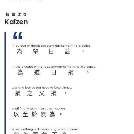
持續改善
Kaizen
In pursuit of knowledge,every day something is added.
為學日益，
In the practice of the Tao,every day something is dropped.
為道日損。
Less and less do you need to force things,
損之又損，
until finally you arrive at non-action.
以至於無為。
When nothing is done,nothing is left undone.