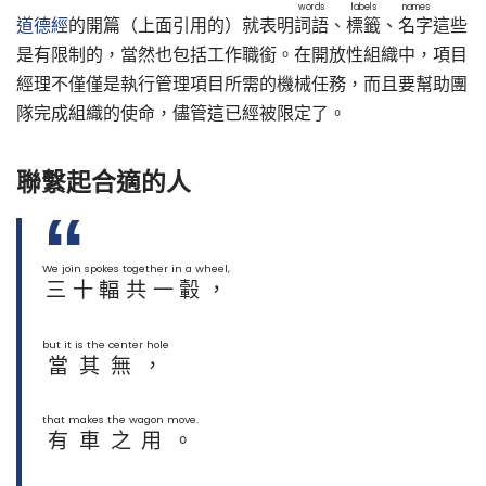
words
labels
names
道德經
的開篇（上面引用的）就表明
詞語
、
標籤
、
名字
這些
是有限制的，當然也包括工作職銜。在開放性組織中，項目
經理不僅僅是執行管理項目所需的機械任務，而且要幫助團
隊完成組織的使命，儘管這已經被限定了。
聯繫起合適的人
We join spokes together in a wheel,
三十輻共一轂，
but it is the center hole
當其無，
that makes the wagon move.
有車之用。