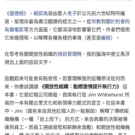
《
道德經
》，
被認為
是由聖人
老子
於公元前六世紀時所編
寫，是現存最為廣泛翻譯的經文之一。從
宗教
到
關於約會的
有趣電影
等方方面面，它都深深地影響著它們，作者們借用
它來做隱喻，以解釋各種各樣的事情（甚至是
編程
）。
在思考有關開放性組織的
項目管理
時，我的腦海中便立馬浮
現出上面的這段文字。
這聽起來可能會有點奇怪。若要理解我的這種想法從何而
來，你應該讀讀
《開放性組織：點燃激情提升執行力》
這
本書，它是紅帽公司總裁、首席執行官 Jim Whitehurst 所
寫的一本有關企業文化和新領導力範式的宣言。在這本書
中，Jim（還有來自其他紅帽人的一點幫助）解釋了傳統組
織機構（一種 「自上而下」 的方式，來自高層的決策被傳
達到員工，而員工通過晉陞和薪酬來激勵）和開放性組織機