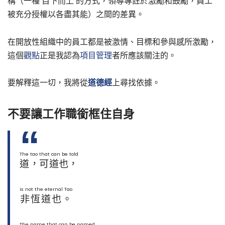
構（一種 自下而上 的方式，領導專註於激勵和鼓勵，員工
被充分授權以各盡其能）之間的差異。
在開放性組織中的員工都是被激情、目標和參與感所激勵，
這個
觀點
正是我認為
項目管理
者所應該關注的。
要解釋這一切，我將從
道德經
上尋找依據。
不要讓工作職銜框住自身
The tao that can be told
道，可道也，
is not the eternal Tao
非恆道也。
The name that can be named