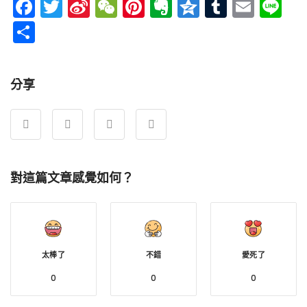
Facebook
Twitter
Sina
WeChat
Pinterest
Evernote
Qzone
Tumblr
Emai
Li
Weibo
分
享
分享
對這篇文章感覺如何？
太棒了
不錯
愛死了
0
0
0