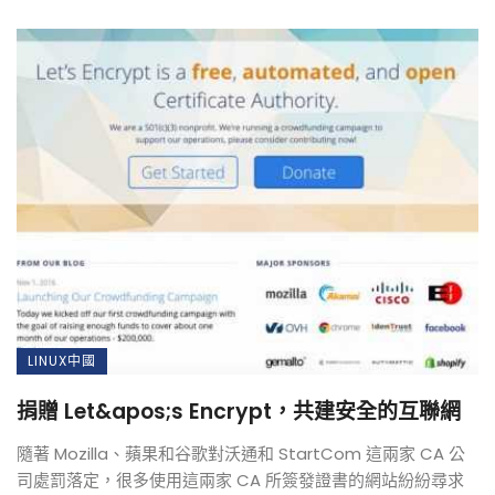
LINUX中國
捐贈 Let&apos;s Encrypt，共建安全的互聯網
隨著 Mozilla、蘋果和谷歌對沃通和 StartCom 這兩家 CA 公
司處罰落定，很多使用這兩家 CA 所簽發證書的網站紛紛尋求