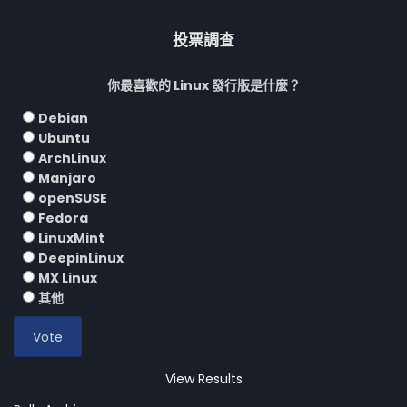
投票調查
你最喜歡的 Linux 發行版是什麼？
Debian
Ubuntu
ArchLinux
Manjaro
openSUSE
Fedora
LinuxMint
DeepinLinux
MX Linux
其他
View Results