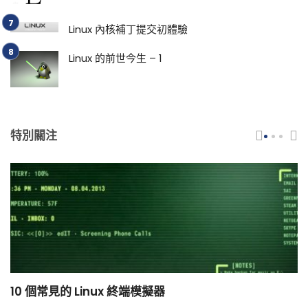
Linux 內核補丁提交初體驗
Linux 的前世今生 – 1
特別關注
10 個常見的 Linux 終端模擬器
小