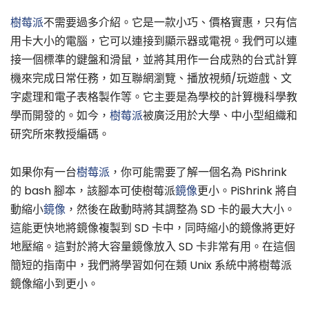
樹莓派
不需要過多介紹。它是一款小巧、價格實惠，只有信
用卡大小的電腦，它可以連接到顯示器或電視。我們可以連
接一個標準的鍵盤和滑鼠，並將其用作一台成熟的台式計算
機來完成日常任務，如互聯網瀏覽、播放視頻/玩遊戲、文
字處理和電子表格製作等。它主要是為學校的計算機科學教
學而開發的。如今，
樹莓派
被廣泛用於大學、中小型組織和
研究所來教授編碼。
如果你有一台
樹莓派
，你可能需要了解一個名為 PiShrink
的 bash 腳本，該腳本可使樹莓派
鏡像
更小。PiShrink 將自
動縮小
鏡像
，然後在啟動時將其調整為 SD 卡的最大大小。
這能更快地將鏡像複製到 SD 卡中，同時縮小的鏡像將更好
地壓縮。這對於將大容量鏡像放入 SD 卡非常有用。在這個
簡短的指南中，我們將學習如何在類 Unix 系統中將樹莓派
鏡像縮小到更小。