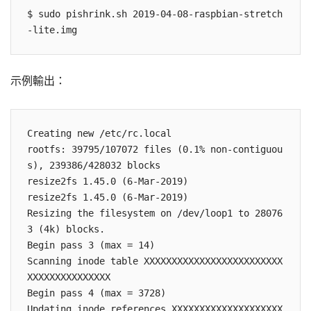
$ sudo pishrink.sh 2019-04-08-raspbian-stretch
-lite.img
示例輸出：
Creating new /etc/rc.local

rootfs: 39795/107072 files (0.1% non-contiguou
s), 239386/428032 blocks

resize2fs 1.45.0 (6-Mar-2019)

resize2fs 1.45.0 (6-Mar-2019)

Resizing the filesystem on /dev/loop1 to 28076
3 (4k) blocks.

Begin pass 3 (max = 14)

Scanning inode table XXXXXXXXXXXXXXXXXXXXXXXXX
XXXXXXXXXXXXXXX

Begin pass 4 (max = 3728)

Updating inode references XXXXXXXXXXXXXXXXXXXX