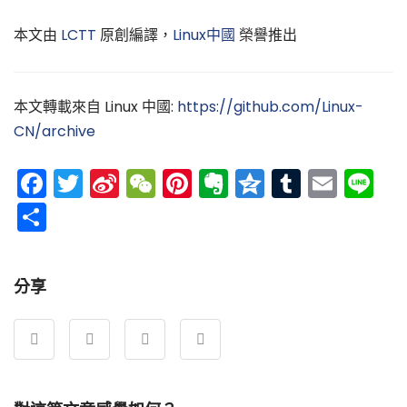
本文由
LCTT
原創編譯，
Linux中國
榮譽推出
本文轉載來自 Linux 中國:
https://github.com/Linux-
CN/archive
Facebook
Twitter
Sina
WeChat
Pinterest
Evernote
Qzone
Tumblr
Emai
Li
Weibo
分
享
分享