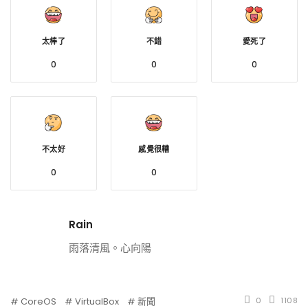
太棒了
不錯
愛死了
0
0
0
不太好
感覺很糟
0
0
Rain
雨落清風。心向陽
CoreOS
VirtualBox
新聞
0
1108