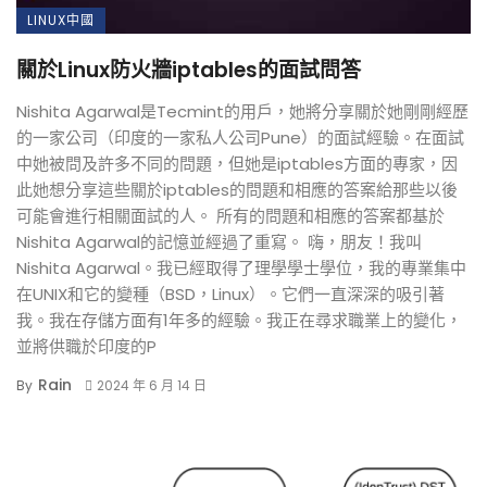
LINUX中國
關於Linux防火牆iptables的面試問答
Nishita Agarwal是Tecmint的用戶，她將分享關於她剛剛經歷
的一家公司（印度的一家私人公司Pune）的面試經驗。在面試
中她被問及許多不同的問題，但她是iptables方面的專家，因
此她想分享這些關於iptables的問題和相應的答案給那些以後
可能會進行相關面試的人。 所有的問題和相應的答案都基於
Nishita Agarwal的記憶並經過了重寫。 嗨，朋友！我叫
Nishita Agarwal。我已經取得了理學學士學位，我的專業集中
在UNIX和它的變種（BSD，Linux）。它們一直深深的吸引著
我。我在存儲方面有1年多的經驗。我正在尋求職業上的變化，
並將供職於印度的P
Rain
By
2024 年 6 月 14 日