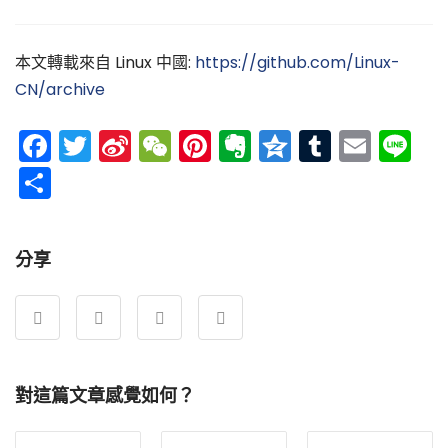
本文轉載來自 Linux 中國:
https://github.com/Linux-
CN/archive
Facebook
Twitter
Sina
WeChat
Pinterest
Evernote
Qzone
Tumblr
Emai
Li
Weibo
分
享
分享
對這篇文章感覺如何？