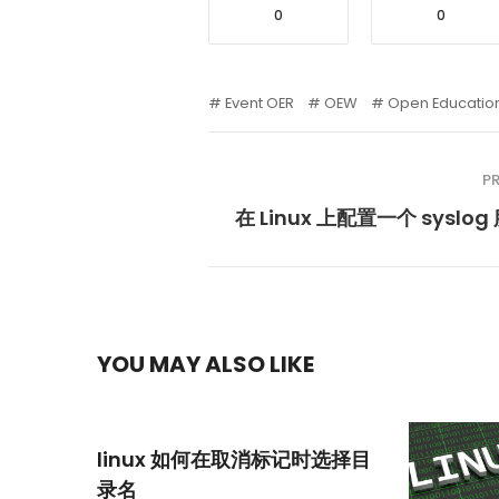
0
0
Event OER
OEW
Open Educatio
P
在 Linux 上配置一个 syslo
YOU MAY ALSO LIKE
linux 如何在取消标记时选择目
录名