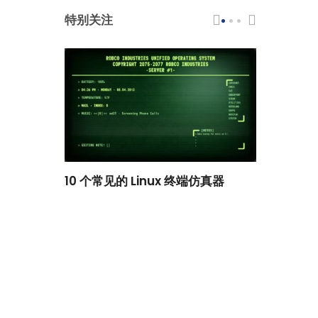
特别关注
scar 品牌
10 个常见的 Linux 终端仿真器
小白观察：Le
过渡到 ISRG