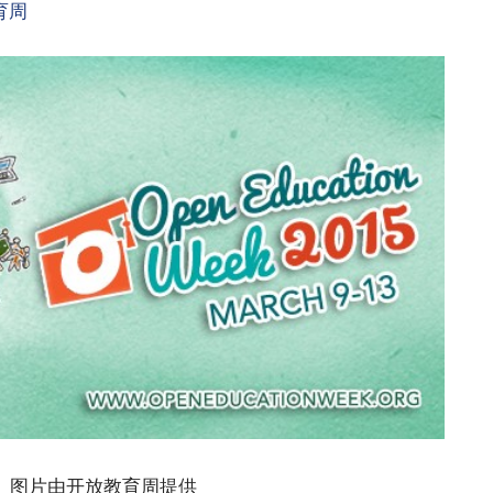
育周
小白观察：Let&apos;s Encrpt 正
更开放的分布式事务 | Fe
过渡到 ISRG Root
升级，更名为 Seata
图片由开放教育周提供