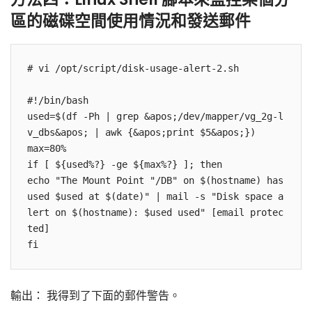
區的磁碟空間使用情況和發送郵件
# vi /opt/script/disk-usage-alert-2.sh

#!/bin/bash

used=$(df -Ph | grep &apos;/dev/mapper/vg_2g-l
v_dbs&apos; | awk {&apos;print $5&apos;})

max=80%

if [ ${used%?} -ge ${max%?} ]; then

echo "The Mount Point "/DB" on $(hostname) has 
used $used at $(date)" | mail -s "Disk space a
lert on $(hostname): $used used" [email protec
ted]

fi
輸出： 我得到了下面的郵件警告。