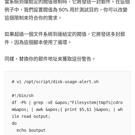
當系統到達給定的閥值限制時，它將發送一封郵件。在這個
例子中，我們設置閥值為 60% 用於測試目的，你可以改變
這個限制來符合你的需求。
如果超過一個文件系統到達給定的閥值，它將發送多封郵
件，因為這個腳本使用了循環。
同樣，替換你的郵件地址來獲取這份警告。
# vi /opt/script/disk-usage-alert.sh

#!/bin/sh

df -Ph | grep -vE &apos;^Filesystem|tmpfs|cdro
m&apos; | awk &apos;{ print $5,$1 }&apos; | wh
ile read output;

do

  echo $output
