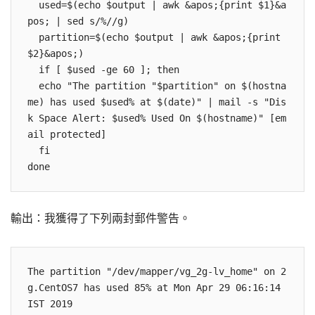
  used=$(echo $output | awk &apos;{print $1}&a
pos; | sed s/%//g)

  partition=$(echo $output | awk &apos;{print 
$2}&apos;)

  if [ $used -ge 60 ]; then

  echo "The partition "$partition" on $(hostna
me) has used $used% at $(date)" | mail -s "Dis
k Space Alert: $used% Used On $(hostname)" [em
ail protected]

  fi

done
輸出：我獲得了下列兩封郵件警告。
The partition "/dev/mapper/vg_2g-lv_home" on 2
g.CentOS7 has used 85% at Mon Apr 29 06:16:14 
IST 2019
