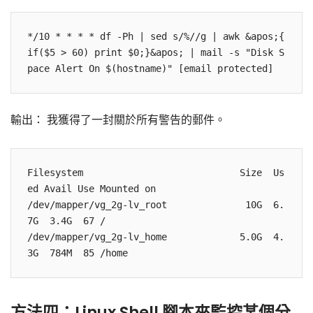
*/10 * * * * df -Ph | sed s/%//g | awk &apos;{ 
if($5 > 60) print $0;}&apos; | mail -s "Disk S
pace Alert On $(hostname)" [email protected]
輸出： 我獲得了一封關於所有警告的郵件。
Filesystem                            Size  Us
ed Avail Use Mounted on

/dev/mapper/vg_2g-lv_root              10G  6.
7G  3.4G  67 /

/dev/mapper/vg_2g-lv_home             5.0G  4.
3G  784M  85 /home
方法四：Linux Shell 腳本來監控某個分