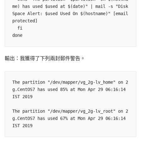
me) has used $used at $(date)" | mail -s "Disk 
Space Alert: $used Used On $(hostname)" [email 
protected]

  fi

done
輸出：我獲得了下列兩封郵件警告。
The partition "/dev/mapper/vg_2g-lv_home" on 2
g.CentOS7 has used 85% at Mon Apr 29 06:16:14 
IST 2019

The partition "/dev/mapper/vg_2g-lv_root" on 2
g.CentOS7 has used 67% at Mon Apr 29 06:16:14 
IST 2019