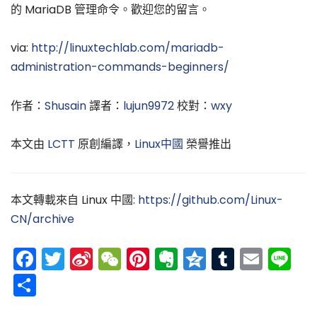
的 MariaDB 管理命令。歡迎您的留言。
via:
http://linuxtechlab.com/mariadb-
administration-commands-beginners/
作者：
Shusain
譯者：
lujun9972
校對：
wxy
本文由
LCTT
原創編譯，
Linux中國
榮譽推出
本文轉載來自 Linux 中國:
https://github.com/Linux-
CN/archive
Facebook
Twitter
Sina
WeChat
Pinterest
Evernote
Qzone
Tumblr
Emai
Li
Weibo
分
享