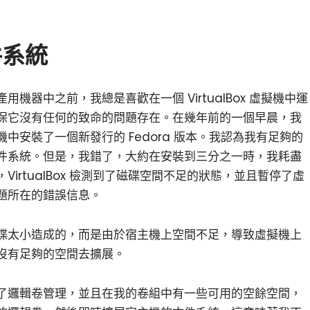
件系統
機器中之前，我總是喜歡在一個 VirtualBox 虛擬機中運
保它沒有任何的致命的問題存在。在幾年前的一個早晨，我
中安裝了一個新發行的 Fedora 版本。我認為我有足夠的
件系統。但是，我錯了，大約在安裝到三分之一時，我耗盡
irtualBox 檢測到了磁碟空間不足的狀態，並且暫停了虛
小白觀察：Let&apos;s Encrpt 正
更開放的分散式事務 | Fe
過渡到 ISRG Root
升級，更名為 Seata
題所在的錯誤信息。
碟太小造成的，而是由於宿主機上空間不足，導致虛擬機上
沒有足夠的空間去擴展。
了邏輯卷管理，並且在我的卷組中有一些可用的空餘空間，