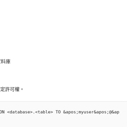
資料庫
特定許可權。
ON <database>.<table> TO &apos;myuser&apos;@&ap