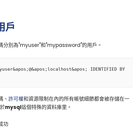
用戶
分別為"myuser"和"mypassword"的用戶。
yuser&apos;@&apos;localhost&apos; IDENTIFIED BY 
小白觀察：Let&apos;s Encrpt 正
更開放的分散式事務 | Fe
過渡到 ISRG Root
升級，更名為 Seata
碼、
許可權
和資源限制在內的所有帳號細節都會被存儲在一
於
mysql
這個特殊的資料庫里。
成功