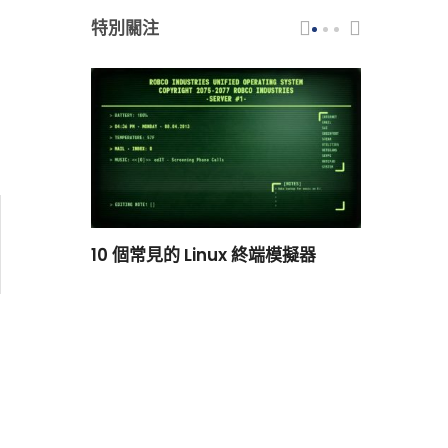
特別關注
scar 品牌
10 個常見的 Linux 終端模擬器
小白觀察：Le
過渡到 ISRG