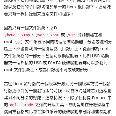
錄以及它們的子目錄均位於單一的 Linux 根目錄下。這意味
著只有一棵目錄樹來搜索文件和程序。
因為只有一個文件系統，所以
、
、
、
或
能夠創建在和
/home
/tmp
/var
/opt
/usr
root（
）文件系統不同的物理硬碟驅動器、分區或邏輯分
/
區上，然後掛載到一個掛載點（目錄）上，從而作為 root
文件系統樹的一部分。甚至可移動驅動器，比如 USB 驅動
器或一個外接的 USB 或 ESATA 硬碟驅動器均可以掛載到
root 文件系統上，成為目錄樹不可或缺的部分。
當從 Linux 發行版的一個版本升級到另一個版本或從一個發
行版更改到另一個發行版的時候，就會很清楚地看到這樣創
建到不同分區的好處。通常情況下，除了任何像 Fedora 中
的
之類的升級工具，會明智地在升級過程中
dnf-upgrade
偶爾重新格式化包含操作系統的硬碟驅動來刪除那些長期積