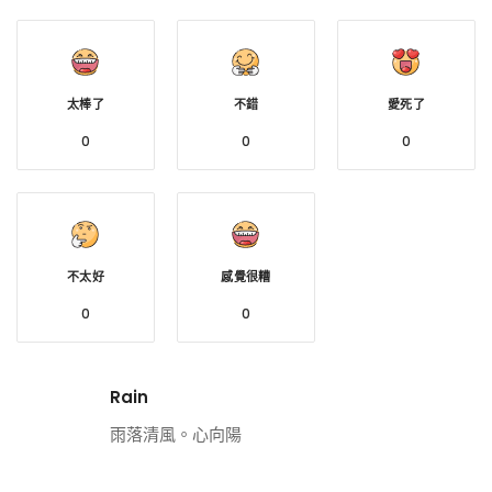
太棒了
不錯
愛死了
0
0
0
不太好
感覺很糟
0
0
Rain
雨落清風。心向陽