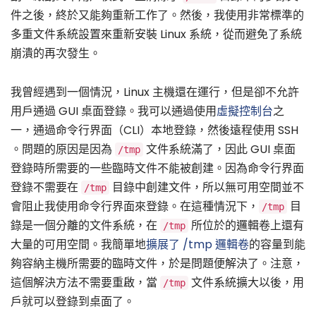
件之後，終於又能夠重新工作了。然後，我使用非常標準的
多重文件系統設置來重新安裝 Linux 系統，從而避免了系統
崩潰的再次發生。
我曾經遇到一個情況，Linux 主機還在運行，但是卻不允許
用戶通過 GUI 桌面登錄。我可以通過使用
虛擬控制台
之
一，通過命令行界面（CLI）本地登錄，然後遠程使用 SSH
。問題的原因是因為
文件系統滿了，因此 GUI 桌面
/tmp
登錄時所需要的一些臨時文件不能被創建。因為命令行界面
登錄不需要在
目錄中創建文件，所以無可用空間並不
/tmp
會阻止我使用命令行界面來登錄。在這種情況下，
目
/tmp
錄是一個分離的文件系統，在
所位於的邏輯卷上還有
/tmp
大量的可用空間。我簡單地
擴展了 /tmp 邏輯卷
的容量到能
夠容納主機所需要的臨時文件，於是問題便解決了。注意，
這個解決方法不需要重啟，當
文件系統擴大以後，用
/tmp
戶就可以登錄到桌面了。