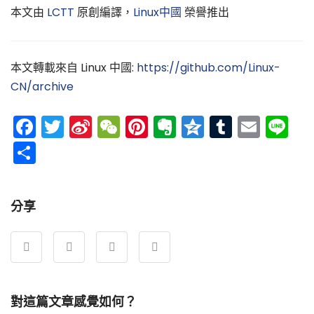
本文由
LCTT
原創編譯，
Linux中國
榮譽推出
本文轉載來自 Linux 中國:
https://github.com/Linux-
CN/archive
Facebook
Twitter
Sina
WeChat
Pinterest
Evernote
Qzone
Tumblr
Emai
Li
Weibo
分
享
分享
對這篇文章感覺如何？