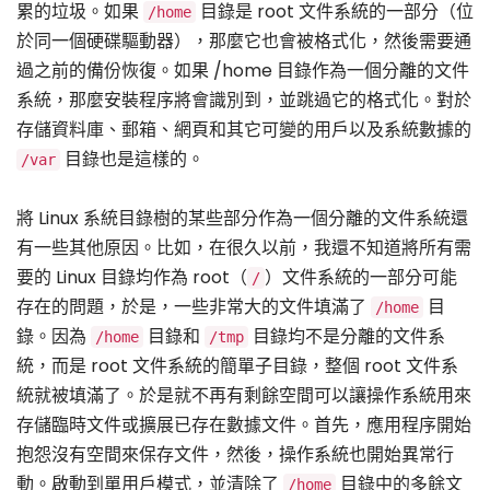
累的垃圾。如果
目錄是 root 文件系統的一部分（位
/home
於同一個硬碟驅動器），那麼它也會被格式化，然後需要通
過之前的備份恢復。如果 /home 目錄作為一個分離的文件
系統，那麼安裝程序將會識別到，並跳過它的格式化。對於
存儲資料庫、郵箱、網頁和其它可變的用戶以及系統數據的
目錄也是這樣的。
/var
將 Linux 系統目錄樹的某些部分作為一個分離的文件系統還
有一些其他原因。比如，在很久以前，我還不知道將所有需
要的 Linux 目錄均作為 root（
）文件系統的一部分可能
/
存在的問題，於是，一些非常大的文件填滿了
目
/home
錄。因為
目錄和
目錄均不是分離的文件系
/home
/tmp
統，而是 root 文件系統的簡單子目錄，整個 root 文件系
統就被填滿了。於是就不再有剩餘空間可以讓操作系統用來
存儲臨時文件或擴展已存在數據文件。首先，應用程序開始
抱怨沒有空間來保存文件，然後，操作系統也開始異常行
動。啟動到單用戶模式，並清除了
目錄中的多餘文
/home