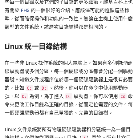
些每一個目錄以及它們的子目錄的更多細節。維基百科上也
有關於
FHS
的一個很好的介紹。應該儘可能的遵循這些標
準，從而確保操作和功能的一致性。無論在主機上使用什麼
類型的文件系統，該層次目錄結構都是相同的。
Linux 統一目錄結構
在一些非 Linux 操作系統的個人電腦上，如果有多個物理硬
碟驅動器或多個分區，每一個硬碟或分區都會分配一個驅動
器號。知道文件或程序位於哪一個硬碟驅動器上是很有必要
的，比如
或
。然後，你可以在命令中使用驅動器
C:
D:
號，以
為例，為了進入
驅動器，你可以使用
命
D:
D:
cd
令來更改工作目錄為正確的目錄，從而定位需要的文件。每
一個硬碟驅動器都有自己單獨的、完整的目錄樹。
Linux 文件系統將所有物理硬碟驅動器和分區統一為一個目
錄結構。它們均從頂層 root 目錄（
）開始。所有其它目
/