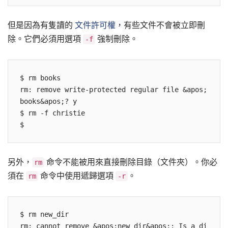
但是因為有隻讀的
文件許可權
，有些文件不會被立即刪
除。它們必須用選項
強制刪除。
-f
$ rm books

rm: remove write-protected regular file &apos;
books&apos;? y

$ rm -f christie

另外，
命令不能被用來直接刪除目錄（文件夾）。你必
rm
須在
命令中使用遞歸選項
。
rm
-r
$ rm new_dir

rm: cannot remove &apos;new_dir&apos;: Is a di