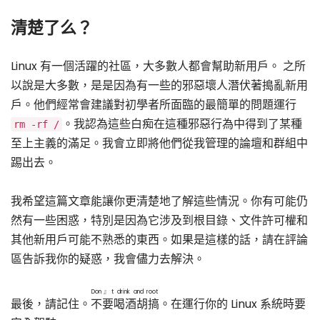
清楚了么？
Linux 有一個活躍的社區，大多數人都會幫助新用戶。 之所
以說是大多數，是是因為有一些的邪惡壞人潛伏著搗亂新用
戶。他們經常會建議對初學者所面臨的最簡單的問題運行
。我認為這些白痴在這種邪惡行為中得到了某種
rm -rf /
至上主義的滿足。我會立即將他們從我管理的論壇和群組中
踢出去。
我希望這篇文章能讓你更清楚地了解這些情況。你有可能仍
然有一些困惑，特別是因為它涉及到根目錄、文件許可權和
其他新用戶可能不熟悉的東西。如果是這樣的話，請在評論
區告訴我你的疑惑，我會儘力去解決。
Don』t drink and root
最後，請記住。
不要喝酒胡搞
。在運行你的 Linux 系統時要