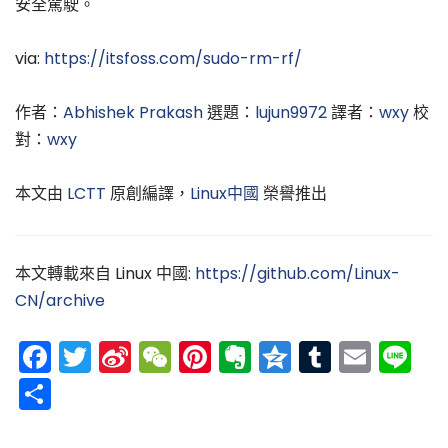
安全駕駛。
via:
https://itsfoss.com/sudo-rm-rf/
作者：
Abhishek Prakash
選題：
lujun9972
譯者：
wxy
校
對：
wxy
本文由
LCTT
原創編譯，
Linux中國
榮譽推出
本文轉載來自 Linux 中國:
https://github.com/Linux-
CN/archive
Facebook
Twitter
Sina
WeChat
Pinterest
Evernote
Qzone
Tumblr
Emai
Li
Weibo
分
享