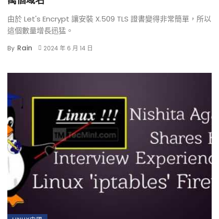
萬個域名
由於 Let's Encrypt 讓安裝 X.509 TLS 證書變得非常簡單，所以
這個數量增長迅猛。
Rain
By
2024 年 6 月 14 日