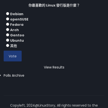
你最喜歡的 Linux 發行版是什麼？
Debian
openSUSE
Fedora
Arch
Gentoo
Ubuntu
其他
View Results
Polls Archive
Copyleft, 2024@LinuxStory, All rights reserved to the