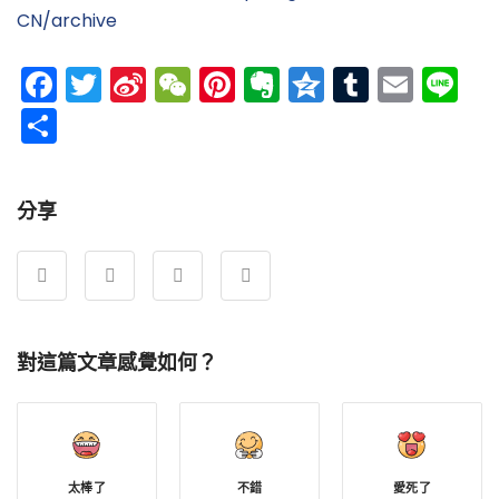
CN/archive
Facebook
Twitter
Sina
WeChat
Pinterest
Evernote
Qzone
Tumblr
Emai
Li
Weibo
分
享
分享
對這篇文章感覺如何？
太棒了
不錯
愛死了